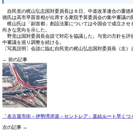
自民党の梶山弘志国対委員長は８日、中道改革連合の重徳和
徳氏は高市早苗首相が出席する衆院予算委員会の集中審議の
梶山氏は「副首都」創設法案については今国会で成立させる
向きな意向を示した。
野党は国対委員長会談で対応を協議した。与党の方針を評価
中審議を巡り調整を続ける。
〔写真説明〕会談に臨む自民党の梶山弘志国対委員長（左）
← 前の記事
「名古屋市街－伊勢湾岸道－セントレア」直結ルート早くつくっ
次の記事 →