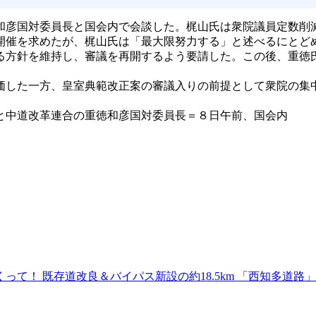
彦国対委員長と国会内で会談した。梶山氏は衆院議員定数削
開催を求めたが、梶山氏は「最大限努力する」と述べるにとど
方針を維持し、審議を再開するよう要請した。この後、重徳
した一方、皇室典範改正案の審議入りの前提として衆院の集
と中道改革連合の重徳和彦国対委員長＝８日午前、国会内
て！ 既存道改良＆バイパス新設の約18.5km 「西知多道路