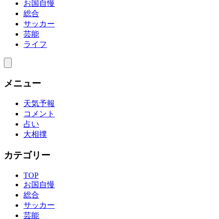
お国自慢
総合
サッカー
芸能
ライフ
メニュー
天気予報
コメント
占い
大相撲
カテゴリー
TOP
お国自慢
総合
サッカー
芸能