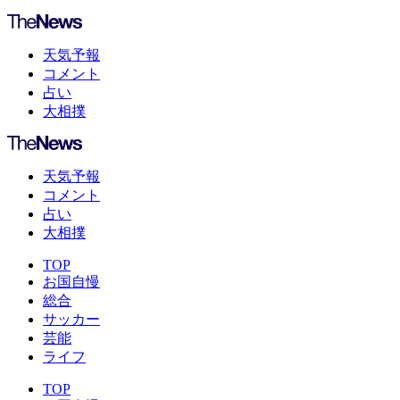
天気予報
コメント
占い
大相撲
天気予報
コメント
占い
大相撲
TOP
お国自慢
総合
サッカー
芸能
ライフ
TOP