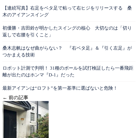
【連続写真】右足をベタ足で粘って右ヒジをリリースする 桑
木のアイアンスイング
初優勝・吉田鈴が明かしたスイングの核心 大切なのは「切り
返しで右腰を引くこと」
桑木志帆はなぜ曲がらない？ 『右ベタ足』＆『引く左足』が
つかまえる技術
ロボット計測で判明！ 31種のボールを試打検証したら一番飛距
離が出たのはホンマ『D-1』だった
最新アイアンは“ロフト”を第一基準に選ばないと危険！
← 前の記事