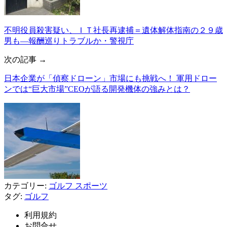
不明役員殺害疑い、ＩＴ社長再逮捕＝遺体解体指南の２９歳
男も―報酬巡りトラブルか・警視庁
次の記事 →
日本企業が「偵察ドローン」市場にも挑戦へ！ 軍用ドロー
ンでは“巨大市場”CEOが語る開発機体の強みとは？
カテゴリー:
ゴルフ
スポーツ
タグ:
ゴルフ
利用規約
お問合せ