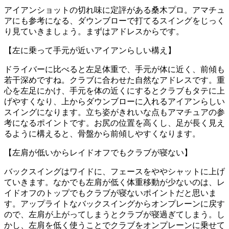
アイアンショットの切れ味に定評がある桑木プロ。アマチュ
アにも参考になる、ダウンブローで打てるスイングをじっく
り見ていきましょう。まずはアドレスからです。
【左に乗って手元が近いアイアンらしい構え】
ドライバーに比べると左足体重で、手元が体に近く、前傾も
若干深めですね。クラブに合わせた自然なアドレスです。重
心を左足にかけ、手元を体の近くにするとクラブもタテに上
げやすくなり、上からダウンブローに入れるアイアンらしい
スイングになります。立ち姿がきれいな点もアマチュアの参
考になるポイントです。お尻の位置を高くし、足が長く見え
るように構えると、骨盤から前傾しやすくなります。
【左肩が低いからレイドオフでもクラブが寝ない】
バックスイングはワイドに、フェースをややシャットに上げ
ていきます。なかでも左肩が低く体重移動が少ないのは、レ
イドオフのトップでもクラブが寝ないポイントだと思いま
す。アップライトなバックスイングからオンプレーンに戻す
ので、左肩が上がってしまうとクラブが寝過ぎてしまう。し
かし、左肩を低く使うことでクラブをオンプレーンに乗せて