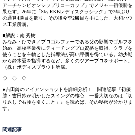
アーチャンピオンシップリコーカップ」でメジャー初優勝を
果たす。26年に「Sky RKBレディスクラシック」で2年ぶり
の通算4勝目を飾り、その後今季2勝目を手にした。大和ハウ
ス工業所属。
■解説：南 秀樹
みなみ・ひでき／プロゴルファーである父の影響でゴルフを
始め、高校卒業後にティーチングプロ資格を取得。クラブを
使うことを主軸とした指導法が高い評価を得ている。幼少期
から鈴木愛を指導するなど、多くのツアープロをサポート。
（株）ボディスプラウト所属。
◇ ◇ ◇
●吉田鈴のアイアンショットを詳細分析！ 関連記事『初優
勝・吉田鈴が明かしたスイングの核心 一番大切なのは「切
り返しで右腰を引くこと」』を読めば、その秘密が分かりま
す。
関連記事