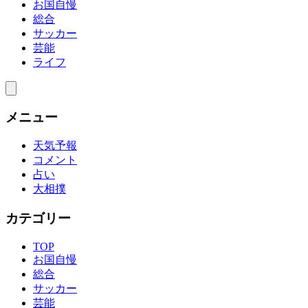
お国自慢
総合
サッカー
芸能
ライフ
メニュー
天気予報
コメント
占い
大相撲
カテゴリー
TOP
お国自慢
総合
サッカー
芸能