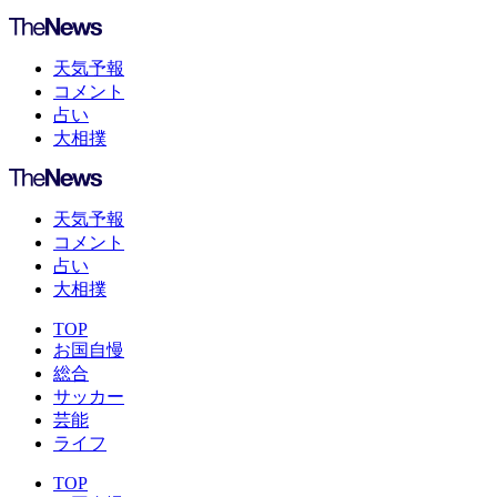
天気予報
コメント
占い
大相撲
天気予報
コメント
占い
大相撲
TOP
お国自慢
総合
サッカー
芸能
ライフ
TOP