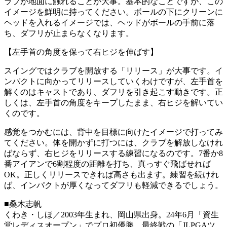
ラブが地面に触れることが大事。基本的なことですが、この
イメージを鮮明に持ってください。ボールの下にクリーンに
ヘッドを入れるイメージでは、ヘッドがボールの手前に落
ち、ダフリが止まらなくなります。
【左手首の角度を保って右ヒジを伸ばす】
スイングではクラブを開放する「リリース」が大事です。イ
ンパクトに向かってリリースしていくわけですが、左手首を
解くのはキャストであり、ダフリを引き起こす動きです。正
しくは、左手首の角度をキープしたまま、右ヒジを解いてい
くのです。
感覚をつかむには、背中を目標に向けたイメージで打ってみ
てください。体を開かずに打つには、クラブを解放しなけれ
ばならず、右ヒジをリリースする練習になるのです。7番か8
番アイアンで6割程度の距離を打ち、真っすぐ飛ばせれば
OK。正しくリリースできれば高さも出ます。練習を続けれ
ば、インパクトが厚くなってダフリも軽減できるでしょう。
■桑木志帆
くわき・しほ／2003年生まれ、岡山県出身。24年6月「資生
堂レディスオープン」でプロ初優勝。最終戦の「JLPGAツ