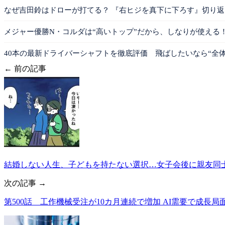
なぜ吉田鈴はドローが打てる？ 『右ヒジを真下に下ろす』切り
メジャー優勝N・コルダは“高いトップ”だから、しなりが使える
40本の最新ドライバーシャフトを徹底評価 飛ばしたいなら“全体
← 前の記事
結婚しない人生、子どもを持たない選択…女子会後に親友同士で
次の記事 →
第500話 工作機械受注が10カ月連続で増加 AI需要で成長局