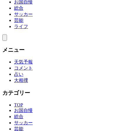
お国自慢
総合
サッカー
芸能
ライフ
メニュー
天気予報
コメント
占い
大相撲
カテゴリー
TOP
お国自慢
総合
サッカー
芸能