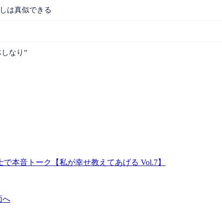
返しは真似できる
！
しなり”
本音トーク【私が幸せ教えてあげる Vol.7】
面へ