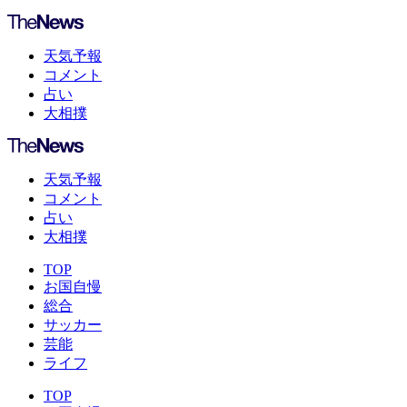
天気予報
コメント
占い
大相撲
天気予報
コメント
占い
大相撲
TOP
お国自慢
総合
サッカー
芸能
ライフ
TOP