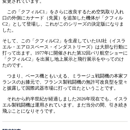
変更されています。
この「クフィルC1」をさらに改良するため空気取り入れ
口の外側にカナード（先翼）を追加した機体が「クフィル
C2」として登場し、これがこのシリーズの決定版になりま
した。
そして、この「クフィルC2」を生産していたIAI社（イスラ
エル・エアロスペース・インダストリーズ）は大胆な行動に
打って出ます。1977年に開催された第32回パリ航空ショーに
「クフィルC2」を出展し地上展示と飛行展示をやってのけ
たのです。
つまり、ベース機ともいえる、ミラージュ戦闘機の本家フ
ランスのお膝元で、フランス製戦闘機の無許可改良型を堂々
と披露して国際武器市場に打って出たということです。
それから約半世紀が経過しました2026年現在でも、イスラ
エル製戦闘機は運用されています。まだ当分の間、引き続き
飛ぶことになりそうです。