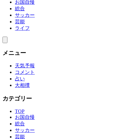
お国自慢
総合
サッカー
芸能
ライフ
メニュー
天気予報
コメント
占い
大相撲
カテゴリー
TOP
お国自慢
総合
サッカー
芸能