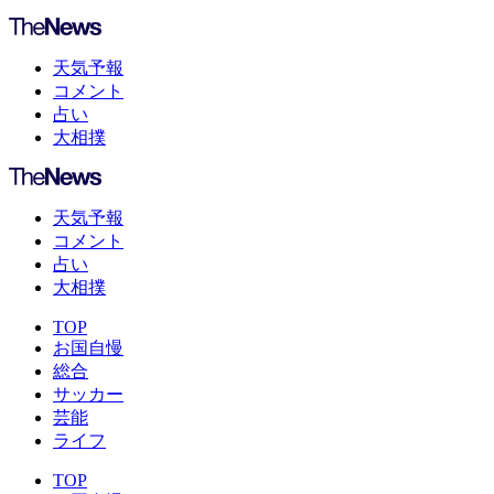
天気予報
コメント
占い
大相撲
天気予報
コメント
占い
大相撲
TOP
お国自慢
総合
サッカー
芸能
ライフ
TOP