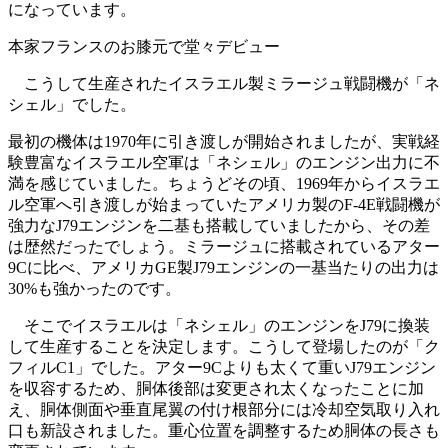
になっています。
本家フランスのお膝元で堂々デビュー
こうして生産されたイスラエル製ミラージュ戦闘機が「ネ
シェル」でした。
最初の機体は1970年に引き渡しが開始されましたが、実戦経
験豊富なイスラエル空軍は「ネシェル」のエンジン出力に不
満を感じていました。ちょうどその頃、1969年からイスラエ
ル空軍へ引き渡しが始まっていたアメリカ製のF-4E戦闘機が
強力なJ79エンジンを二基も搭載していましたから、その差
は歴然だったでしょう。ミラージュに搭載されているアター
9Cに比べ、アメリカGE製J79エンジンの一基当たりの出力は
30%も強かったのです。
そこでイスラエルは「ネシェル」のエンジンをJ79に換装
して生産することを決定します。こうして登場したのが「ク
フィルC1」でした。アター9Cよりも太くて重いJ79エンジン
を収容するため、胴体後部は変更され太くなったことに加
え、胴体側面や垂直尾翼の付け根部分には冷却空気取り入れ
口も新設されました。重心位置を調整するため胴体の長さも