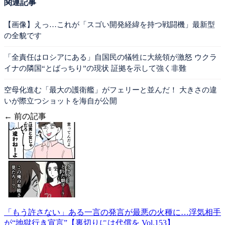
関連記事
【画像】えっ…これが「スゴい開発経緯を持つ戦闘機」最新型
の全貌です
「全責任はロシアにある」自国民の犠牲に大統領が激怒 ウクラ
イナの隣国“とばっちり”の現状 証拠を示して強く非難
空母化進む「最大の護衛艦」がフェリーと並んだ！ 大きさの違
いが際立つショットを海自が公開
← 前の記事
「もう許さない」ある一言の発言が最悪の火種に…浮気相手
が“地獄行き宣言”【裏切りには代償を Vol.153】