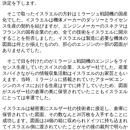
決定を下します。
そこで取ったイスラエルの方針はミラージュ戦闘機の国産
化でした。イスラエルは機体メーカーのダッソーとライセン
ス生産の契約を結びますが、エンジンメーカーのスネクマは
フランスの国有企業のため、全ての技術をイスラエルに開示
することを拒否しました。イスラエルは製造に必要な機体の
図面は何とか揃えたものの、肝心のエンジンの一部の図面が
ありませんでした。
そこで目を付けたのがミラージュ戦闘機のエンジンをライ
センス生産していたスイスの企業、スルザー社でした。産業
スパイさながらの情報収集活動はイスラエルのお家芸ともい
えます。当時、ミラージュに搭載されていたアター9Cエン
ジンのスイスにおける生産はすでに終了していたため、図面
がスルザー社の倉庫の奥に保管されていたこともイスラエル
にとっては幸運でした。
イスラエルは秘密裏にスルザー社の技術者に接近し、倉庫に
保管されていた図面、その数なんと20万枚を入手することに
成功します。図面は24個の箱に収められドイツに持ち込まれ
てイスラエル側に渡されていたことがその後の裁判で明らか