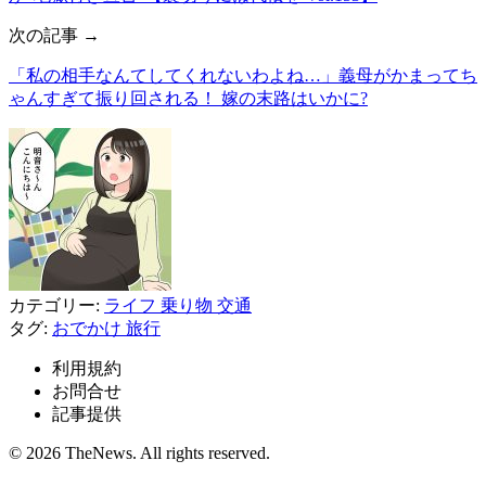
次の記事 →
「私の相手なんてしてくれないわよね…」義母がかまってち
ゃんすぎて振り回される！ 嫁の末路はいかに?
カテゴリー:
ライフ
乗り物
交通
タグ:
おでかけ
旅行
利用規約
お問合せ
記事提供
© 2026 TheNews. All rights reserved.