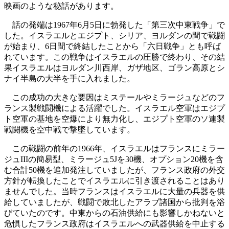
映画のような秘話があります。
話の発端は1967年6月5日に勃発した「第三次中東戦争」で
した。イスラエルとエジプト、シリア、ヨルダンの間で戦闘
が始まり、6日間で終結したことから「六日戦争」とも呼ば
れています。この戦争はイスラエルの圧勝で終わり、その結
果イスラエルはヨルダン川西岸、ガザ地区、ゴラン高原とシ
ナイ半島の大半を手に入れました。
この成功の大きな要因はミステールやミラージュなどのフ
ランス製戦闘機による活躍でした。イスラエル空軍はエジプ
ト空軍の基地を空爆により無力化し、エジプト空軍のソ連製
戦闘機を空中戦で撃墜しています。
この戦闘の前年の1966年、イスラエルはフランスにミラー
ジュIIIの簡易型、ミラージュ5Jを30機、オプション20機を含
む合計50機を追加発注していましたが、フランス政府の外交
方針が転換したことでイスラエルに引き渡されることはあり
ませんでした。当時フランスはイスラエルに大量の兵器を供
給していましたが、戦闘で敗北したアラブ諸国から批判を浴
びていたのです。中東からの石油供給にも影響しかねないと
危惧したフランス政府はイスラエルへの武器供給を中止する