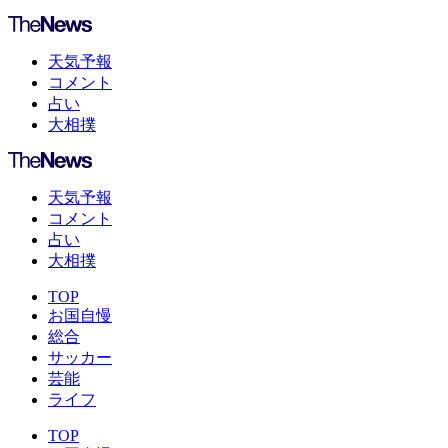
天気予報
コメント
占い
大相撲
天気予報
コメント
占い
大相撲
TOP
お国自慢
総合
サッカー
芸能
ライフ
TOP