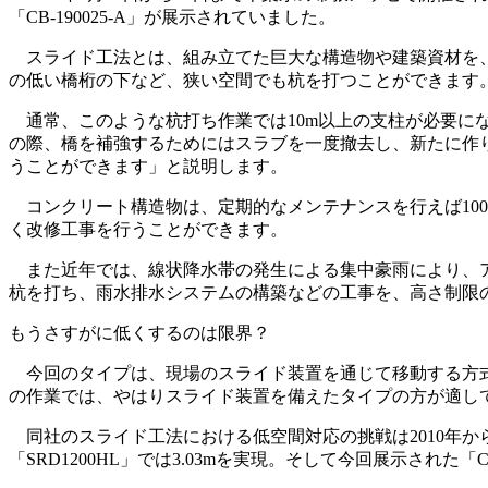
「CB-190025-A」が展示されていました。
スライド工法とは、組み立てた巨大な構造物や建築資材を、
の低い橋桁の下など、狭い空間でも杭を打つことができます
通常、このような杭打ち作業では10m以上の支柱が必要にな
の際、橋を補強するためにはスラブを一度撤去し、新たに作
うことができます」と説明します。
コンクリート構造物は、定期的なメンテナンスを行えば10
く改修工事を行うことができます。
また近年では、線状降水帯の発生による集中豪雨により、ア
杭を打ち、雨水排水システムの構築などの工事を、高さ制限
もうさすがに低くするのは限界？
今回のタイプは、現場のスライド装置を通じて移動する方式
の作業では、やはりスライド装置を備えたタイプの方が適し
同社のスライド工法における低空間対応の挑戦は2010年から始
「SRD1200HL」では3.03mを実現。そして今回展示された「C