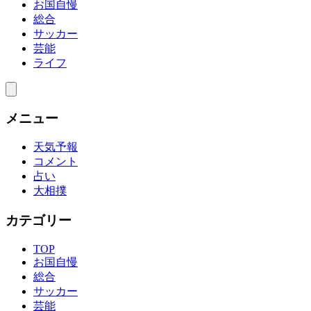
お国自慢
総合
サッカー
芸能
ライフ
メニュー
天気予報
コメント
占い
大相撲
カテゴリー
TOP
お国自慢
総合
サッカー
芸能