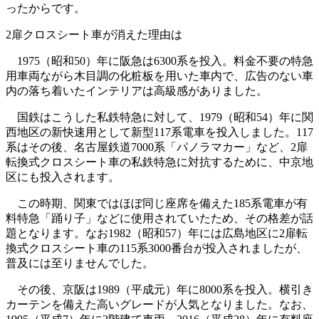
ったからです。
2扉クロスシート車が消えた理由は
1975（昭和50）年に阪急は6300系を投入。料金不要の特急
用車両ながら木目調の化粧板を用いた車内で、広告のない車
内の落ち着いたインテリアは高級感がありました。
国鉄はこうした私鉄特急に対して、1979（昭和54）年に関
西地区の新快速用として新型117系電車を投入しました。117
系はその後、名古屋鉄道7000系「パノラマカー」など、2扉
転換式クロスシート車の私鉄特急に対抗するために、中京地
区にも投入されます。
この時期、関東ではほぼ同じ座席を備えた185系電車が有
料特急「踊り子」などに使用されていたため、その格差が話
題となります。なお1982（昭和57）年には広島地区に2扉転
換式クロスシート車の115系3000番台が投入されましたが、
普及には至りませんでした。
その後、京阪は1989（平成元）年に8000系を投入。横引き
カーテンを備えた高いグレードが人気となりました。なお、