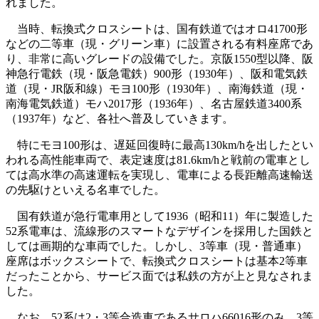
れました。
当時、転換式クロスシートは、国有鉄道ではオロ41700形
などの二等車（現・グリーン車）に設置される有料座席であ
り、非常に高いグレードの設備でした。京阪1550型以降、阪
神急行電鉄（現・阪急電鉄）900形（1930年）、阪和電気鉄
道（現・JR阪和線）モヨ100形（1930年）、南海鉄道（現・
南海電気鉄道）モハ2017形（1936年）、名古屋鉄道3400系
（1937年）など、各社へ普及していきます。
特にモヨ100形は、遅延回復時に最高130km/hを出したとい
われる高性能車両で、表定速度は81.6km/hと戦前の電車とし
ては高水準の高速運転を実現し、電車による長距離高速輸送
の先駆けといえる名車でした。
国有鉄道が急行電車用として1936（昭和11）年に製造した
52系電車は、流線形のスマートなデザインを採用した国鉄と
しては画期的な車両でした。しかし、3等車（現・普通車）
座席はボックスシートで、転換式クロスシートは基本2等車
だったことから、サービス面では私鉄の方が上と見なされま
した。
なお、52系は2・3等合造車であるサロハ66016形のみ、3等