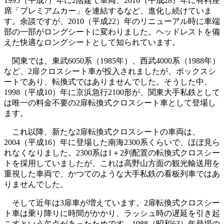
1995（平成7）年に2階建て車両、2016（平成28）年に有料座
席「プレミアムカー」を連結するなど、進化し続けていま
す。余談ですが、2010（平成22）年のリニューアル時に車端
部の一部がロングシートに変わりました。ヘッドレストを備
えた快適なロングシートとして知られています。
関東では、東武6050系（1985年）、西武4000系（1988年）
など、2扉クロスシート車が投入されましたが、ボックスシ
ートであり、転換式ではありませんでした。そうした中、
1998（平成10）年に京浜急行2100形が、関東大手私鉄として
は唯一の料金不要の2扉転換式クロスシート車として登場し
ます。
これ以降、新たな2扉転換式クロスシートの車両は、
2004（平成16）年に登場した南海2300系くらいで、ほぼ見ら
れなくなりました。2300系は1＋2列配置の転換式クロスシー
トを採用していましたが、これは高野山方面の観光輸送用を
重視した車両で、かつてのような大手私鉄の看板列車ではあ
りませんでした。
そして近年は3扉車が増えています。2扉転換式クロスシー
ト車は乗り降りに時間がかかり、ラッシュ時の遅延を引き起
こすという欠点があったためです。1988（昭和63）年登場の