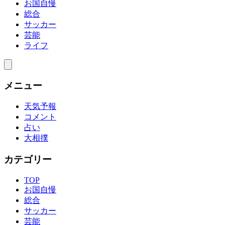
お国自慢
総合
サッカー
芸能
ライフ
メニュー
天気予報
コメント
占い
大相撲
カテゴリー
TOP
お国自慢
総合
サッカー
芸能