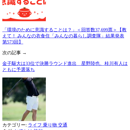
「環境のために意識することは？」＜回答数37,699票＞【教
えて！ みんなの衣食住「みんなの暮らし調査隊」結果発表
第573回】
次の記事 →
金子駆大は33位で決勝ラウンド進出 星野陸也、桂川有人は
ともに予選落ち
カテゴリー:
ライフ
乗り物
交通