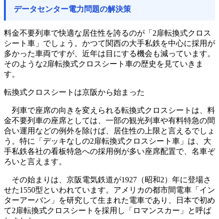
データセンター電力問題の解決策
料金不要列車で快適な居住性を誇るのが「2扉転換式クロス
シート車」でしょう。かつて関西の大手私鉄を中心に採用が
多かった車両ですが、近年は目にする機会も減っています。
そのような2扉転換式クロスシート車の歴史を見ていきま
す。
転換式クロスシートは京阪から始まった
列車で座席の向きを変えられる転換式クロスシートは、料
金不要列車の座席としては、一部の観光列車や有料特急の間
合い運用などの例外を除けば、居住性の上限と言えるでしょ
う。特に「デッキなしの2扉転換式クロスシート車」は、大
手私鉄各社の看板特急への採用例が多い座席配置で、名車ぞ
ろいと言えます。
その始まりは、京阪電気鉄道が1927（昭和2）年に登場さ
せた1550型といわれています。アメリカの都市間電車「イン
ターアーバン」を研究して生まれた電車であり、日本で初め
て2扉転換式クロスシートを採用し「ロマンスカー」と呼ば