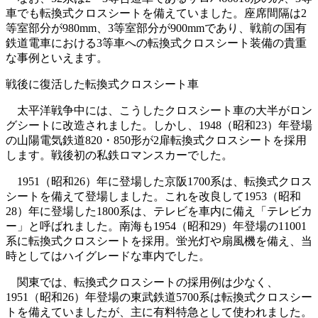
車でも転換式クロスシートを備えていました。座席間隔は2
等室部分が980mm、3等室部分が900mmであり、戦前の国有
鉄道電車における3等車への転換式クロスシート装備の貴重
な事例といえます。
戦後に復活した転換式クロスシート車
太平洋戦争中には、こうしたクロスシート車の大半がロン
グシートに改造されました。しかし、1948（昭和23）年登場
の山陽電気鉄道820・850形が2扉転換式クロスシートを採用
します。戦後初の私鉄ロマンスカーでした。
1951（昭和26）年に登場した京阪1700系は、転換式クロス
シートを備えて登場しました。これを改良して1953（昭和
28）年に登場した1800系は、テレビを車内に備え「テレビカ
ー」と呼ばれました。南海も1954（昭和29）年登場の11001
系に転換式クロスシートを採用。蛍光灯や扇風機を備え、当
時としてはハイグレードな車内でした。
関東では、転換式クロスシートの採用例は少なく、
1951（昭和26）年登場の東武鉄道5700系は転換式クロスシー
トを備えていましたが、主に有料特急として使われました。