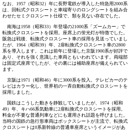
なお、1957（昭和32）年に長野電鉄が導入した特急用2000系
は、回転式クロスシートと車端寄りのロングシートを組み合
わせたセミクロスシート仕様で、類を見ない存在でした。
南海は1958（昭和33）年登場の21000系「ズームカー」で
転換式クロスシートを採用。座席上の蛍光灯が特徴でした。
阪急は戦後、転換式クロスシート車の採用を見送っていまし
たが、1964（昭和39）年、2扉転換式クロスシート車の2800
系を導入します。これは前年に登場した京阪1900系が好評で
あり、それを強く意識した車両ともいわれています。両端部
は固定式座席でしたが、その裏には補助座席が備えられてい
ます。
京阪は1971（昭和46）年に3000系を投入。テレビカーのテ
レビはカラー化し、世界初の一斉自動転換式クロスシートを
採用しました。
国鉄はこうした動きを静観していましたが、1974（昭和
49）年、キハ66系気動車に2扉転換式クロスシートを採用。
料金が不要な普通列車などにも運用され話題を呼びました。
当時の国鉄の急行形車両はボックスシートが主流で、転換式
クロスシートは0系新幹線の普通車座席というイメージがあ