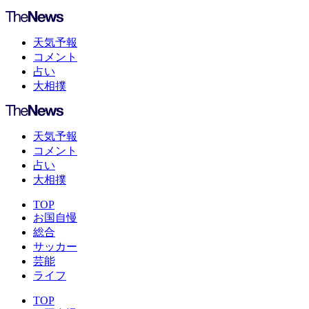
天気予報
コメント
占い
大相撲
天気予報
コメント
占い
大相撲
TOP
お国自慢
総合
サッカー
芸能
ライフ
TOP