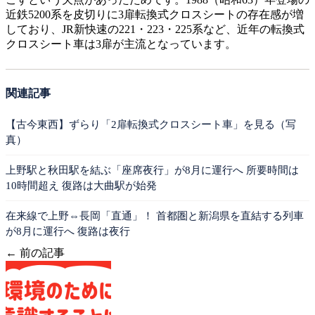
近鉄5200系を皮切りに3扉転換式クロスシートの存在感が増
しており、JR新快速の221・223・225系など、近年の転換式
クロスシート車は3扉が主流となっています。
関連記事
【古今東西】ずらり「2扉転換式クロスシート車」を見る（写
真）
上野駅と秋田駅を結ぶ「座席夜行」が8月に運行へ 所要時間は
10時間超え 復路は大曲駅が始発
在来線で上野⇔長岡「直通」！ 首都圏と新潟県を直結する列車
が8月に運行へ 復路は夜行
← 前の記事