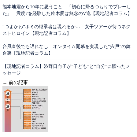
熊本地震から10年に思うこと 「初心に帰るつもりでプレーし
た」 震度7を経験した鈴木愛は無念のV逸【現地記者コラム】
“つよかわ”ボミの継承者は現れるか… 女子ツアーが待つネク
ストヒロイン【現地記者コラム】
台風直後でも遅れなし オンタイム開幕を実現した“宍戸”の舞
台裏【現地記者コラム】
【現地記者コラム】渋野日向子が”子ども”と”自分”に贈ったメ
ッセージ
← 前の記事