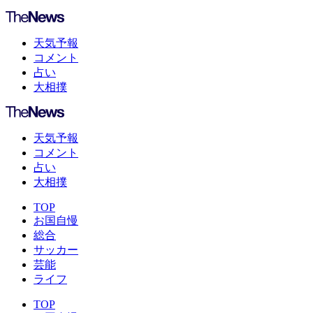
天気予報
コメント
占い
大相撲
天気予報
コメント
占い
大相撲
TOP
お国自慢
総合
サッカー
芸能
ライフ
TOP