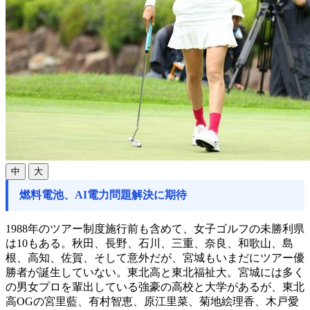
中
大
燃料電池、AI電力問題解決に期待
1988年のツアー制度施行前も含めて、女子ゴルフの未勝利県
は10もある。秋田、長野、石川、三重、奈良、和歌山、島
根、高知、佐賀、そして意外だが、宮城もいまだにツアー優
勝者が誕生していない。東北高と東北福祉大。宮城には多く
の男女プロを輩出している強豪の高校と大学があるが、東北
高OGの宮里藍、有村智恵、原江里菜、菊地絵理香、木戸愛