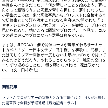
年長さんのときだった。「何か新しいことを始めよう。夢に
向かって頑張ろう」と両親が背中を押して、夢中になった。
小学生のころは、東北高校卒業からプロテストに合格するま
で研修生として汗を流すことになる利府GCで開かれた「ミ
ヤギテレビ杯ダンロップ女子オープン」を観戦し、プロへの
思いを強めた。幼いころに間近でプロのプレーを見て、ゴル
フの道に進んでプロになった選手は数多くいる。
まずは、JLPGAの主催で開催コースが毎年変わるサーキッ
ト方式の「ソニー日本女子プロ選手権」を和歌山、島根、ま
たは同じくツアー開催が一度もない山形のいずれかで開いて
みるのはどうだろう。やれることからやって、地図の空白を
一つずつ埋めることだ。 種を蒔かなければ、花は咲かな
い。（文・臼杵孝志）
関連記事
ママさんプロがツアーの新勢力となる可能性は？ 4人が出場し
た開幕戦は全員が予選通過【現地記者コラム】