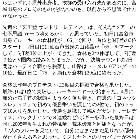
らはいずれも県外出身者。抜群の受け入れ先があるのに、宮
城出身のプロそのものが少ないのも、以前から不思議で仕方
がなかった。
先週の「宮里藍 サントリーレディス」は、そんな“ツアーの
七不思議”が一つ消えるかも…と思っていた。初日は富谷市
出身でルーキーの倉林紅が「66」で回り、首位と3打差の3位
スタート。2日目には仙台市出身の山路晶が「65」をマーク
して、5打差3位に上がってきた。倉林も2つ伸ばして、7打差
９位とV圏内に踏みとどまった。だが、決勝ラウンドの2日
間はバーディ合戦から脱落し、山路はトータル10アンダーの
10位、最終日に「75」と崩れた倉林は29位に終わった。
倉林は昨年のプロテストに3度目の挑戦で合格を果たした。
最終QTは1位で突破し、ルーキーイヤーが始まった。4月に
痛めた右手首の状態もようやく落ち着き、前週の「ヨネック
スレディス」で初めて優勝争いを演じての2位で、初のトッ
プ10入りを果たした。優勝を意識して臨んだサントリーレデ
ィス。バックナインで３連続など5ボギーを叩いた最終日は
同じ2005年度生まれの菅楓華、荒木優奈と同組となったが、
「2人のプレーを見ていて、自分にはまだまだ足りない部分
がたくさんあると思った。ミスしたときのリカバリーが本当