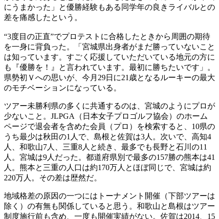
にうまかった」と優勝経験もある同学年の良きライバルとの
差を痛感したという。
“3度目の正直”でプロテストに合格したときから周囲の期待
を一身に背負った。「宮城県出身者がまだ勝っていないこと
は知っています。すごく応援していただいている地元の方に
も『優勝を！』と言われています。最初に勝ちたいです」。
県勢初Ｖへの思いが、今月29日に21歳となるルーキーの最大
のモチベーションになっている。
ツアー未勝利県の多くに共通するのは、宮城のようにプロが
少ないこと。JLPGA（日本女子プロゴルフ協会）のホーム
ページで退会者を含めた会員（プロ）を検索すると、10県の
うち最少は秋田の1人で、島根と佐賀は3人。次いで、高知4
人、和歌山7人、三重8人と続き、最多でも長野と石川の11
人。宮城は9人だった。都道府県別で最多の157勝の熊本は41
人。熊本と三重の人口は約170万人とほぼ同じで、宮城は約
220万人。その差は歴然だ。
地域格差の原因の一つにはトーナメント開催（下部ツアーは
除く）の有無も関係していると思う。和歌山と島根はツアー
制度施行前も含め、一度も開催実績がない。佐賀は2014、15