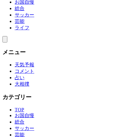
お国自慢
総合
サッカー
芸能
ライフ
メニュー
天気予報
コメント
占い
大相撲
カテゴリー
TOP
お国自慢
総合
サッカー
芸能