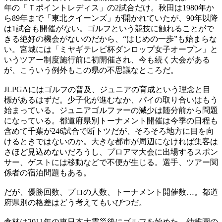
年の「Ｔポイントレディス」の2試合だけ。秋田は1980年か
ら89年まで「東北クイーンズ」が開かれていたが、90年以降
は1試合も開催がない。ゴルフという競技に触れることがで
きる絶好の機会がないのだから、“はじめの一歩”も始まらな
い。宮城には「ミヤギテレビ杯ダンロップ女子オープン」と
いうツアー制度施行前に初開催され、今も続く大会がある
が、こういう例外もこの県の不思議なところだ。
JLPGAにはゴルフの普及、ジュニアの育成という理念と目
標があるはずだ。少子化が進むなか、パイの取り合いはもう
始まっている。ジュニアゴルファーの減少は随分前から問題
になっている。都道府県別トーナメント開催は今季の日程も
含めて千葉が246試合で断トツだが、そろそろ地方に目を向
けるときではないのか。大きな都市が周辺になければ集客は
さほど見込めないだろうし、プロアマ大会に出場するスポン
サー、ゲストには移動などで不便が生じる。選手、ツアー関
係者の宿泊問題もある。
だが、優勝回数、プロの人数、トーナメント開催数…。都道
府県別の格差はどう考えてもいびつだ。
倉林は2011年の東日本大震災後にゴルフを始めた。幼稚園の