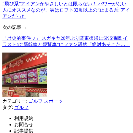
“飛び系”アイアンがやさしいとは限らない！ パワーがない
人にオススメなのが、実はロフト32度以上の“止まる系”アイ
アンだった
次の記事 →
「歴史的事件ッ」 スガキヤ20年ぶり関東復帰にSNS沸騰 イ
ラストの“新幹線と観覧車”にファン騒然「絶対あそこだ…」
カテゴリー:
ゴルフ
スポーツ
タグ:
ゴルフ
利用規約
お問合せ
記事提供