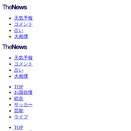
天気予報
コメント
占い
大相撲
天気予報
コメント
占い
大相撲
TOP
お国自慢
総合
サッカー
芸能
ライフ
TOP