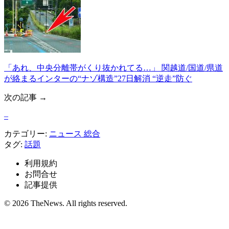
「あれ、中央分離帯がくり抜かれてる…」 関越道/国道/県道
が絡まるインターの“ナゾ構造”27日解消 “逆走”防ぐ
次の記事 →
–
カテゴリー:
ニュース
総合
タグ:
話題
利用規約
お問合せ
記事提供
© 2026 TheNews. All rights reserved.