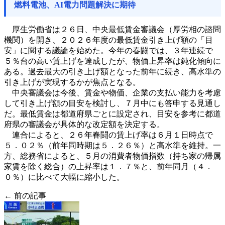
燃料電池、AI電力問題解決に期待
厚生労働省は２６日、中央最低賃金審議会（厚労相の諮問
機関）を開き、２０２６年度の最低賃金引き上げ額の「目
安」に関する議論を始めた。今年の春闘では、３年連続で
５％台の高い賃上げを達成したが、物価上昇率は鈍化傾向に
ある。過去最大の引き上げ額となった前年に続き、高水準の
引き上げが実現するかが焦点となる。
中央審議会は今後、賃金や物価、企業の支払い能力を考慮
して引き上げ額の目安を検討し、７月中にも答申する見通し
だ。最低賃金は都道府県ごとに設定され、目安を参考に都道
府県の審議会が具体的な改定額を決定する。
連合によると、２６年春闘の賃上げ率は６月１日時点で
５．０２％（前年同時期は５．２６％）と高水準を維持。一
方、総務省によると、５月の消費者物価指数（持ち家の帰属
家賃を除く総合）の上昇率は１．７％と、前年同月（４．
０％）に比べて大幅に縮小した。
← 前の記事