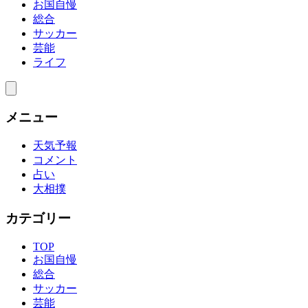
お国自慢
総合
サッカー
芸能
ライフ
メニュー
天気予報
コメント
占い
大相撲
カテゴリー
TOP
お国自慢
総合
サッカー
芸能