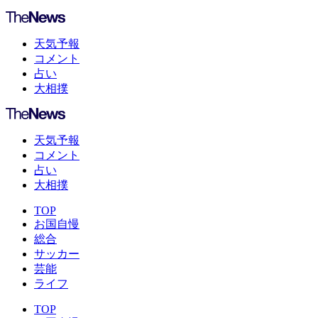
天気予報
コメント
占い
大相撲
天気予報
コメント
占い
大相撲
TOP
お国自慢
総合
サッカー
芸能
ライフ
TOP