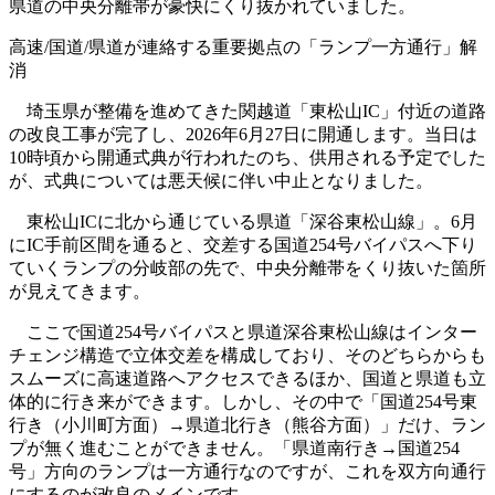
県道の中央分離帯が豪快にくり抜かれていました。
高速/国道/県道が連絡する重要拠点の「ランプ一方通行」解
消
埼玉県が整備を進めてきた関越道「東松山IC」付近の道路
の改良工事が完了し、2026年6月27日に開通します。当日は
10時頃から開通式典が行われたのち、供用される予定でした
が、式典については悪天候に伴い中止となりました。
東松山ICに北から通じている県道「深谷東松山線」。6月
にIC手前区間を通ると、交差する国道254号バイパスへ下り
ていくランプの分岐部の先で、中央分離帯をくり抜いた箇所
が見えてきます。
ここで国道254号バイパスと県道深谷東松山線はインター
チェンジ構造で立体交差を構成しており、そのどちらからも
スムーズに高速道路へアクセスできるほか、国道と県道も立
体的に行き来ができます。しかし、その中で「国道254号東
行き（小川町方面）→県道北行き（熊谷方面）」だけ、ラン
プが無く進むことができません。「県道南行き→国道254
号」方向のランプは一方通行なのですが、これを双方向通行
にするのが改良のメインです。