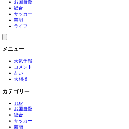
お国自慢
総合
サッカー
芸能
ライフ
メニュー
天気予報
コメント
占い
大相撲
カテゴリー
TOP
お国自慢
総合
サッカー
芸能