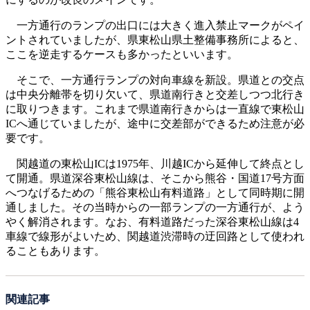
一方通行のランプの出口には大きく進入禁止マークがペイ
ントされていましたが、県東松山県土整備事務所によると、
ここを逆走するケースも多かったといいます。
そこで、一方通行ランプの対向車線を新設。県道との交点
は中央分離帯を切り欠いて、県道南行きと交差しつつ北行き
に取りつきます。これまで県道南行きからは一直線で東松山
ICへ通じていましたが、途中に交差部ができるため注意が必
要です。
関越道の東松山ICは1975年、川越ICから延伸して終点とし
て開通。県道深谷東松山線は、そこから熊谷・国道17号方面
へつなげるための「熊谷東松山有料道路」として同時期に開
通しました。その当時からの一部ランプの一方通行が、よう
やく解消されます。なお、有料道路だった深谷東松山線は4
車線で線形がよいため、関越道渋滞時の迂回路として使われ
ることもあります。
関連記事