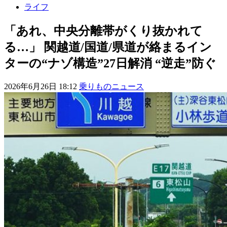
ライフ
「あれ、中央分離帯がくり抜かれて
る…」 関越道/国道/県道が絡まるイン
ターの“ナゾ構造”27日解消 “逆走”防ぐ
2026年6月26日 18:12
乗りものニュース