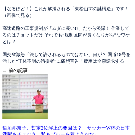
【なるほど！】これが解消される「東松山ICの謎構造」です！
（画像で見る）
高速道路の工事規制が「ムダに長い!?」だから渋滞！ 作業して
るのはチョットだけ それでも“規制区間が長くなりがち”なワケ
とは？
国交省激怒「決して許されるものではない」何が？ 国道18号を
汚した“正体不明の汚損者”に痛烈宣告「費用は全額請求する」
← 前の記事
稲垣那奈子、暫定2位浮上の要因は？ サッカーW杯の日本
活躍もチェック「私もブルーを着ようかな」