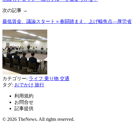
次の記事 →
最低賃金、議論スタート＝春闘踏まえ、上げ幅焦点―厚労省
カテゴリー:
ライフ
乗り物
交通
タグ:
おでかけ
旅行
利用規約
お問合せ
記事提供
© 2026 TheNews. All rights reserved.