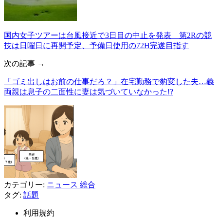
国内女子ツアーは台風接近で3日目の中止を発表 第2Rの競
技は日曜日に再開予定、予備日使用の72H完遂目指す
次の記事 →
「ゴミ出しはお前の仕事だろ？」在宅勤務で豹変した夫…義
両親は息子の二面性に妻は気づいていなかった!?
カテゴリー:
ニュース
総合
タグ:
話題
利用規約