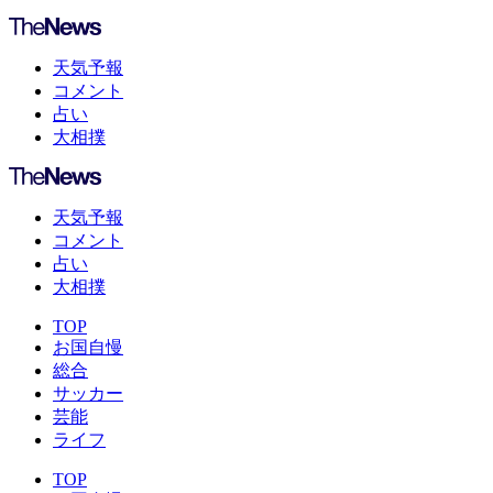
天気予報
コメント
占い
大相撲
天気予報
コメント
占い
大相撲
TOP
お国自慢
総合
サッカー
芸能
ライフ
TOP