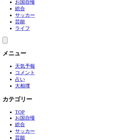
お国自慢
総合
サッカー
芸能
ライフ
メニュー
天気予報
コメント
占い
大相撲
カテゴリー
TOP
お国自慢
総合
サッカー
芸能