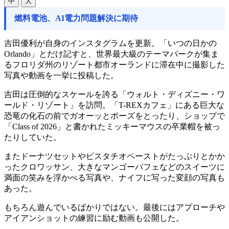
中
大
燃料電池、AI電力問題解決に期待
吉田優利が自身のインスタグラムを更新。「いつの日かの
Orlando」とだけ記すと、世界最大級のテーマパークが集ま
るフロリダ州のリゾート都市オーランドに滞在中に撮影した
写真や動画を一挙に投稿した。
吉田は圧倒的なスケールを誇る「ウォルト・ディズニー・ワ
ールド・リゾート」を訪問。「T-REXカフェ」にある巨大な
恐竜の化石の前でガオーッとポーズをとったり、ショップで
「Class of 2026」と書かれたミッキーマウスの卒業帽を被っ
たりしていた。
またドーナツセットやピスタチオペーストがたっぷりとかか
ったクロワッサン、大きなマンゴーパフェなどのスイーツに
満面の笑みを浮かべる写真や、ナイフに写った変顔の写真も
あった。
もちろん遊んでいるばかりではない。最後にはアプローチや
アイアンショットの練習に励む動画も公開した。