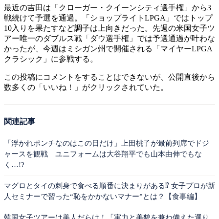
最近の吉田は「クローガー・クイーンシティ選手権」から3
戦続けて予選を通過。「ショップライトLPGA」ではトップ
10入りを果たすなど調子は上向きだった。先週の米国女子ツ
アー唯一のダブルス戦「ダウ選手権」では予選通過が叶わな
かったが、今週はミシガン州で開催される「マイヤーLPGA
クラシック」に参戦する。
この投稿にコメントをすることはできないが、公開直後から
数多くの「いいね！」がクリックされていた。
関連記事
「浮かれポンチなのはこの日だけ」上田桃子が最前列席でドジ
ャースを観戦 ユニフォームは大谷翔平でも山本由伸でもな
く…!?
マグロとタイの刺身で食べる順番に決まりがある⁉ 女子プロが新
人セミナーで習った“恥をかかないマナー”とは？【食事編】
韓国女子ツアーは美人だらけ！「実力と美貌を兼ね備えた選り