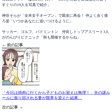
すぐりの10人を写真で紹介」
神谷そらが「全米女子オープン」で親友に再会！ 仲よく歩く後
ろ姿「いつかあなたに追いつけるように」
サッカー、ゴルフ、バドミントン 仲良しトップアスリート3人
がのんびりピクニック「秋も開催するからね」
← 前の記事
「今日は焼肉に行くから子どものお迎えは無理！」夫の謎ル
ールに振り回される妻が限界を迎えた結果…
次の記事 →