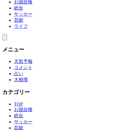
お国自慢
総合
サッカー
芸能
ライフ
メニュー
天気予報
コメント
占い
大相撲
カテゴリー
TOP
お国自慢
総合
サッカー
芸能