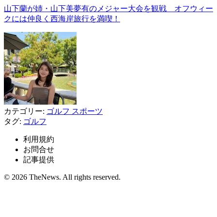
山下蘭が姉・山下美夢有のメジャー大会を観戦 オフウィー
クには仲良く西海岸旅行を満喫！
カテゴリー:
ゴルフ
スポーツ
タグ:
ゴルフ
利用規約
お問合せ
記事提供
© 2026 TheNews. All rights reserved.