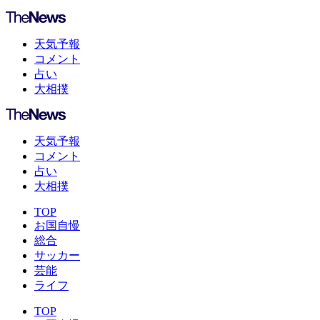
天気予報
コメント
占い
大相撲
天気予報
コメント
占い
大相撲
TOP
お国自慢
総合
サッカー
芸能
ライフ
TOP