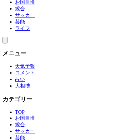
お国自慢
総合
サッカー
芸能
ライフ
メニュー
天気予報
コメント
占い
大相撲
カテゴリー
TOP
お国自慢
総合
サッカー
芸能