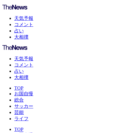
天気予報
コメント
占い
大相撲
天気予報
コメント
占い
大相撲
TOP
お国自慢
総合
サッカー
芸能
ライフ
TOP