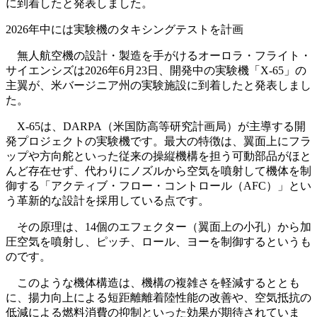
に到着したと発表しました。
2026年中には実験機のタキシングテストを計画
無人航空機の設計・製造を手がけるオーロラ・フライト・
サイエンシズは2026年6月23日、開発中の実験機「X-65」の
主翼が、米バージニア州の実験施設に到着したと発表しまし
た。
X-65は、DARPA（米国防高等研究計画局）が主導する開
発プロジェクトの実験機です。最大の特徴は、翼面上にフラ
ップや方向舵といった従来の操縦機構を担う可動部品がほと
んど存在せず、代わりにノズルから空気を噴射して機体を制
御する「アクティブ・フロー・コントロール（AFC）」とい
う革新的な設計を採用している点です。
その原理は、14個のエフェクター（翼面上の小孔）から加
圧空気を噴射し、ピッチ、ロール、ヨーを制御するというも
のです。
このような機体構造は、機構の複雑さを軽減するととも
に、揚力向上による短距離離着陸性能の改善や、空気抵抗の
低減による燃料消費の抑制といった効果が期待されていま