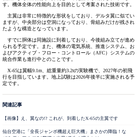
す。機体全体の性能向上を目的として考案された技術です。
主翼は非常に特徴的な形状をしており、デルタ翼に似てい
ますが、中央部分は空洞になっており、骨組みだけが残され
たような構造となっています。
すでに胴体は同施設に到着しており、今後組み立てが進め
られる予定です。また、機体の電気系統、推進システム、お
よびアクティブ・フロー・コントロール（AFC）システムの
統合作業も進行中とのことです。
X-65は翼幅9.1m、総重量約3.2tの実験機で、2027年の初飛
行を目指しています。地上試験は2026年後半に実施される予
定です。
関連記事
【画像】え、翼なの!? これが、到着したX-65の主翼です
仙台空港に「全長ジャンボ機超え巨大機」まさかの降臨！な