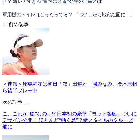
ぜ？ 激レアすぎる”驚愕の光景”発生の理由とは
軍用機のトイレはどうなってる？ 「“大”したら地獄絵図に…」
← 前の記事
＜速報＞原英莉花は初日「75」出遅れ 勝みなみ、桑木志帆
ら後半プレー中
次の記事 →
こ、これが“船”なの…!? 日本初の豪華「ヨット客船」ついに
デザイン公開！ ほとんど“動く島”!? 新スタイルのクルーズ
船に