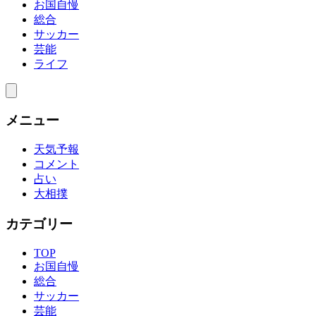
お国自慢
総合
サッカー
芸能
ライフ
メニュー
天気予報
コメント
占い
大相撲
カテゴリー
TOP
お国自慢
総合
サッカー
芸能