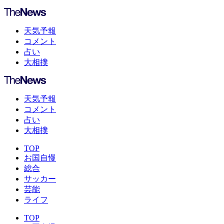
天気予報
コメント
占い
大相撲
天気予報
コメント
占い
大相撲
TOP
お国自慢
総合
サッカー
芸能
ライフ
TOP