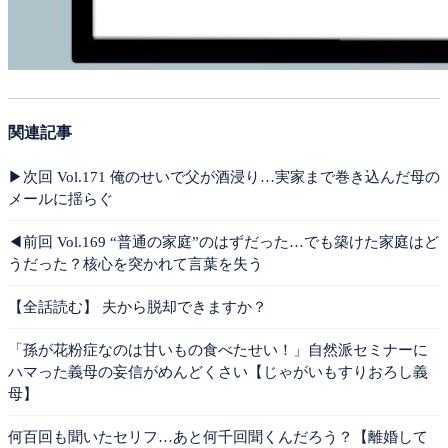
関連記事
▶︎次回 Vol.171 俺のせいで父が酒浸り…実家まで巻き込んだ母の
メールに揺らぐ
◀︎前回 Vol.169 “普通の家庭”のはずだった…でも築けた家庭はど
うだった？核心を突かれて言葉を失う
【全話読む】 夫から脱却できますか？
「孫が花粉症なのは甘いもの食べたせい！」自然派セミナーに
ハマった義母の妄信がめんどくさい【じゃがいもすりおろし義
母】
何百回も聞いたセリフ…あと何千回聞くんだろう？【離婚して