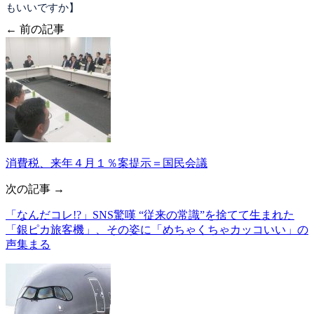
もいいですか】
← 前の記事
消費税、来年４月１％案提示＝国民会議
次の記事 →
「なんだコレ!?」SNS驚嘆 “従来の常識”を捨てて生まれた
「銀ピカ旅客機」、その姿に「めちゃくちゃカッコいい」の
声集まる