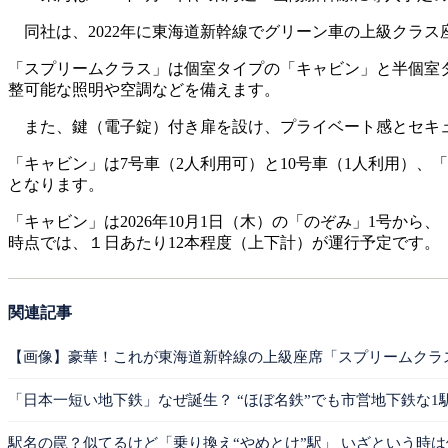
同社は、2022年に東海道新幹線でグリーン車の上級クラ
「スプリームクラス」は個室タイプの「キャビン」と半個室タ
整可能な照明や空調などを備えます。
また、鍵（電子錠）付き扉を設け、プライベート感とセキュ
「キャビン」は7号車（2人利用可）と10号車（1人利用）
となります。
「キャビン」は2026年10月1日（木）の「のぞみ」1号から
時点では、１日あたり12本程度（上下計）が運行予定です。
関連記事
【画像】豪華！これが東海道新幹線の上級座席「スプリームクラ
「日本一短い地下鉄」なぜ誕生？ “ほぼ名鉄”でも市営地下鉄な1
駅名の罠？似てるけど「乗り換え“やめとけ”駅」 いざという時