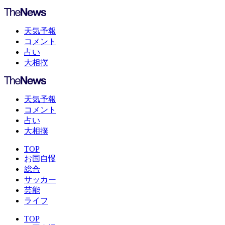
天気予報
コメント
占い
大相撲
天気予報
コメント
占い
大相撲
TOP
お国自慢
総合
サッカー
芸能
ライフ
TOP