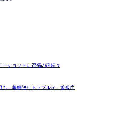
デーショットに祝福の声続々
男も―報酬巡りトラブルか・警視庁