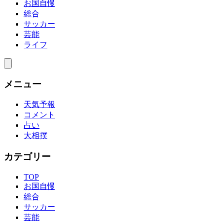
お国自慢
総合
サッカー
芸能
ライフ
メニュー
天気予報
コメント
占い
大相撲
カテゴリー
TOP
お国自慢
総合
サッカー
芸能