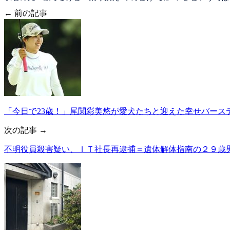
← 前の記事
「今日で23歳！」尾関彩美悠が愛犬たちと迎えた幸せバース
次の記事 →
不明役員殺害疑い、ＩＴ社長再逮捕＝遺体解体指南の２９歳