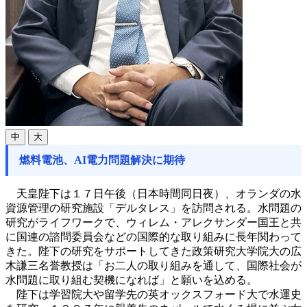
中
大
燃料電池、AI電力問題解決に期待
天皇陛下は１７日午後（日本時間同日夜）、オランダの水
資源管理の研究施設「デルタレス」を訪問される。水問題の
研究がライフワークで、ウィレム・アレクサンダー国王と共
に国連の諮問委員会などの国際的な取り組みに長年関わって
きた。陛下の研究をサポートしてきた政策研究大学院大の広
木謙三名誉教授は「お二人の取り組みを通して、国際社会が
水問題に取り組む契機になれば」と願いを込める。
陛下は学習院大や留学先の英オックスフォード大で水運史