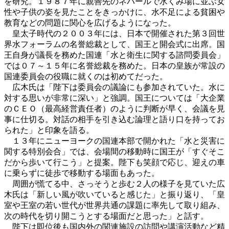
を研究。１９８７年に親善先のネパールで水くみ場に並ぶ女
性や子供の姿を見たことをきっかけに、水不足による貧困や
教育などの問題に関心を広げるようになった。
皇太子時代の２００３年には、日本で開催された第３回世
界水フォーラムの名誉総裁として、国王と開会式に出席。国
王自身が議長を務めた国連「水と衛生に関する諮問委員会」
では０７～１５年に名誉総裁を務めた。日本の皇族が常設の
国連委員会の役職に就くのは初めてだった。
広木氏は「陛下は委員会の議論にも参加されていた。水に
対する思いが非常に深い」と強調。国王については「大企業
のＣＥＯ（最高経営責任者）のように判断が早く、会議を見
事に仕切る。対話の相手を引き込む論理と語り口を持ってお
られた」と印象を語る。
１３年にニューヨークの国連本部で開かれた「水と災害に
関する特別会合」では、会場間の移動時に国王が「すぐそこ
だから歩いて行こう」と提案。陛下も笑顔で応じ、迎えの車
に乗らずに徒歩で移動する場面もあった。
周囲が慌てる中、さっそうと歩む２人の様子を見ていた広
木氏は「新しい風が吹いていると感じた」と振り返り、「皇
室や王室の若い世代が世界共通の課題に率先して取り組み、
次の時代を切り開こうとする場面だと思った」と話す。
陛下は即位後も国内外の関連施設の訪問や講演活動など精