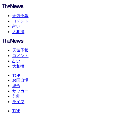
天気予報
コメント
占い
大相撲
天気予報
コメント
占い
大相撲
TOP
お国自慢
総合
サッカー
芸能
ライフ
TOP