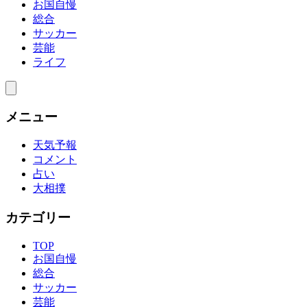
お国自慢
総合
サッカー
芸能
ライフ
メニュー
天気予報
コメント
占い
大相撲
カテゴリー
TOP
お国自慢
総合
サッカー
芸能