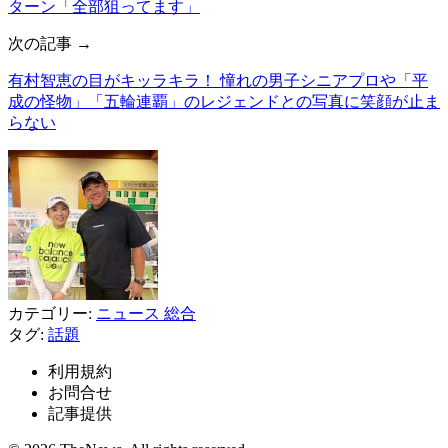
ターン「全部狙ってます」
次の記事 →
有村智恵の目がキッラキラ！ 憧れの男子シニアプロや「平
成の怪物」「五輪連覇」のレジェンドとの写真に笑顔が止ま
らない
カテゴリー:
ニュース
総合
タグ:
話題
利用規約
お問合せ
記事提供