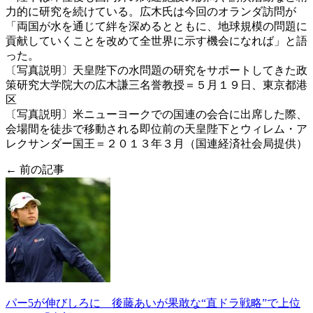
力的に研究を続けている。広木氏は今回のオランダ訪問が
「両国が水を通じて絆を深めるとともに、地球規模の問題に
貢献していくことを改めて全世界に示す機会になれば」と語
った。
〔写真説明〕天皇陛下の水問題の研究をサポートしてきた政
策研究大学院大の広木謙三名誉教授＝５月１９日、東京都港
区
〔写真説明〕米ニューヨークでの国連の会合に出席した際、
会場間を徒歩で移動される即位前の天皇陛下とウィレム・ア
レクサンダー国王＝２０１３年３月（国連経済社会局提供）
← 前の記事
パー5が伸びしろに 後藤あいが果敢な“直ドラ戦略”で上位