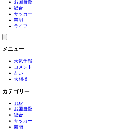
お国自慢
総合
サッカー
芸能
ライフ
メニュー
天気予報
コメント
占い
大相撲
カテゴリー
TOP
お国自慢
総合
サッカー
芸能