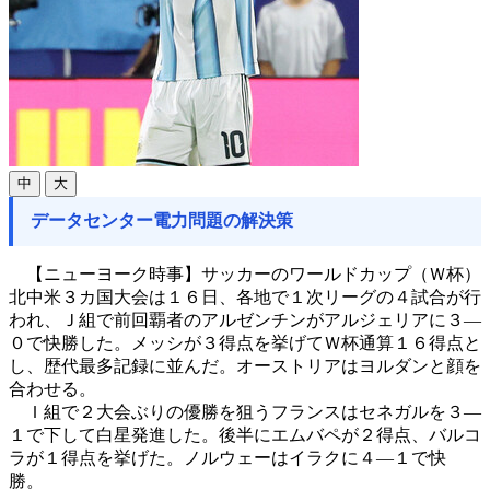
中
大
データセンター電力問題の解決策
【ニューヨーク時事】サッカーのワールドカップ（Ｗ杯）
北中米３カ国大会は１６日、各地で１次リーグの４試合が行
われ、Ｊ組で前回覇者のアルゼンチンがアルジェリアに３―
０で快勝した。メッシが３得点を挙げてＷ杯通算１６得点と
し、歴代最多記録に並んだ。オーストリアはヨルダンと顔を
合わせる。
Ｉ組で２大会ぶりの優勝を狙うフランスはセネガルを３―
１で下して白星発進した。後半にエムバペが２得点、バルコ
ラが１得点を挙げた。ノルウェーはイラクに４―１で快
勝。