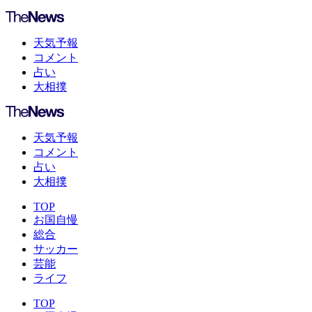
天気予報
コメント
占い
大相撲
天気予報
コメント
占い
大相撲
TOP
お国自慢
総合
サッカー
芸能
ライフ
TOP