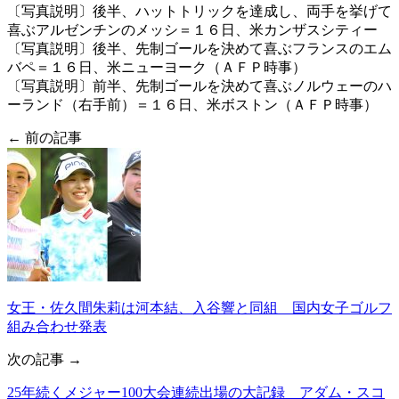
〔写真説明〕後半、ハットトリックを達成し、両手を挙げて
喜ぶアルゼンチンのメッシ＝１６日、米カンザスシティー
〔写真説明〕後半、先制ゴールを決めて喜ぶフランスのエム
バペ＝１６日、米ニューヨーク（ＡＦＰ時事）
〔写真説明〕前半、先制ゴールを決めて喜ぶノルウェーのハ
ーランド（右手前）＝１６日、米ボストン（ＡＦＰ時事）
← 前の記事
女王・佐久間朱莉は河本結、入谷響と同組 国内女子ゴルフ
組み合わせ発表
次の記事 →
25年続くメジャー100大会連続出場の大記録 アダム・スコ