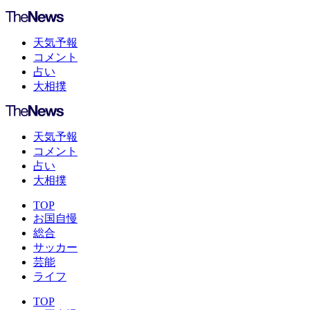
天気予報
コメント
占い
大相撲
天気予報
コメント
占い
大相撲
TOP
お国自慢
総合
サッカー
芸能
ライフ
TOP