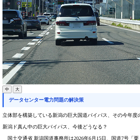
中
大
データセンター電力問題の解決策
立体部を構築している新潟の巨大国道バイパス、その今年度
新潟ド真ん中の巨大バイパス、今後どうなる？
国土交通省 新潟国道事務所は2026年6月15日、国道7