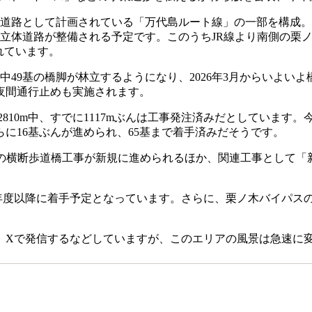
画道路として計画されている「万代島ルート線」の一部を構成
に立体道路が整備される予定です。このうちJR線より南側の栗
れています。
基中49基の橋脚が林立するようになり、2026年3月からいよい
夜間通行止めも実施されます。
べ2810m中、すでに1117mぶんは工事発注済みだとしていま
に16基ぶんが進められ、65基まで着手済みだそうです。
の横断歩道橋工事が新規に進められるほか、関連工事として「新
27年度以降に着手予定となっています。さらに、栗ノ木バイパス
Xで発信するなどしていますが、このエリアの風景は急速に