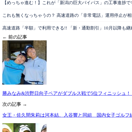
【めっちゃ進む！】これが「新潟の巨大バイパス」の工事進捗で
これも無くなっちゃうの？ 高速道路の「非常電話」運用停止が相
高速道路「半額」で利用できる!! 「新・通勤割引」10月以降も継続
← 前の記事
勝みなみ&渋野日向子ペアがダブルス戦で5位フィニッシュ！
次の記事 →
女王・佐久間朱莉は河本結、入谷響と同組 国内女子ゴルフ