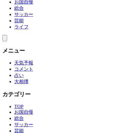
お国自慢
総合
サッカー
芸能
ライフ
メニュー
天気予報
コメント
占い
大相撲
カテゴリー
TOP
お国自慢
総合
サッカー
芸能