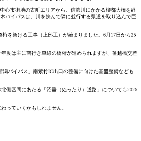
。中心市街地の古町エリアから、信濃川にかかる柳都大橋を経
ノ木バイパスは、川を挟んで隣に並行する県道を取り込んで巨
よ橋桁を架ける工事（上部工）が始まりました。6月17日から25
す。今年度は主に南行き車線の橋桁が進められますが、笹越橋交差
潟バイパス」南紫竹IC出口の整備に向けた基盤整備なども
の北側区間にあたる「沼垂（ぬったり）道路」についても2026
変わっていくかもしれません。