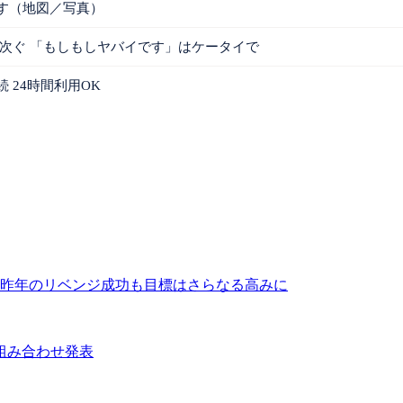
す（地図／写真）
次ぐ 「もしもしヤバイです」はケータイで
 24時間利用OK
 昨年のリベンジ成功も目標はさらなる高みに
組み合わせ発表