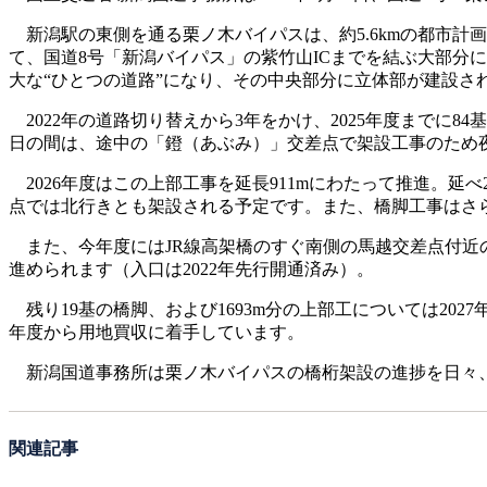
新潟駅の東側を通る栗ノ木バイパスは、約5.6kmの都市計
て、国道8号「新潟バイパス」の紫竹山ICまでを結ぶ大部分
大な“ひとつの道路”になり、その中央部分に立体部が建設さ
2022年の道路切り替えから3年をかけ、2025年度までに84
日の間は、途中の「鐙（あぶみ）」交差点で架設工事のため
2026年度はこの上部工事を延長911mにわたって推進。延
点では北行きとも架設される予定です。また、橋脚工事はさら
また、今年度にはJR線高架橋のすぐ南側の馬越交差点付近
進められます（入口は2022年先行開通済み）。
残り19基の橋脚、および1693m分の上部工については20
年度から用地買収に着手しています。
新潟国道事務所は栗ノ木バイパスの橋桁架設の進捗を日々、
関連記事