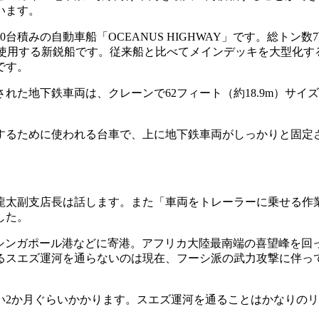
います。
の自動車船「OCEANUS HIGHWAY」です。総トン数7万52
て使用する新鋭船です。従来船と比べてメインデッキを大型化す
です。
た地下鉄車両は、クレーンで62フィート（約18.9m）サイ
るために使われる台車で、上に地下鉄車両がしっかりと固定
龍太副支店長は話します。また「車両をトレーラーに乗せる作
した。
島港やシンガポール港などに寄港。アフリカ大陸最南端の喜望峰
るスエズ運河を通らないのは現在、フーシ派の武力攻撃に伴っ
い2か月ぐらいかかります。スエズ運河を通ることはかなりのリ