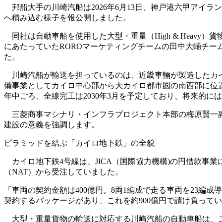
邦船大手の川崎汽船は2026年6月13日、神戸港六甲アイラン
へ積み込む様子を報公開しました。
同社は自動車船を使用した大型・重量（High & Heav
にあたっていたROROマーケティングチームの田中大輔チ
た。
川崎汽船が輸送を担っているのは、近畿車輛が製造したカイロ
備事業としてカイロ中心部から大カイロ都市圏の南西部に位置す
年中ごろ、全線完工は2030年3月を予定しており、将来的
三菱商事マシナリ・インフラプロジェクト本部の梅原賢一副
建設の意義を強調します。
ピラミッドを結ぶ「カイロ地下鉄」の全貌
カイロ地下鉄4号線は、JICA（国際協力機構)の円借款事
（NAT）から受注していました。
「車両の契約金額は400億円。8両1編成で走る車両を23
契約するパッケージがあり、これを約900億円で請け負って
大型・重量貨物の輸送に対応する川崎汽船の自動車船は、この