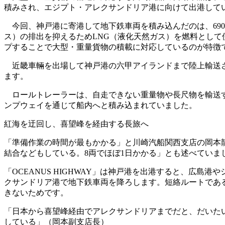
積みされ、エジプト・アレクサンドリア港に向けて出港して
今回、神戸港に寄港して地下鉄車両を積み込んだのは、6900台積み
ス）の排出を抑えるためLNG（液化天然ガス）を燃料とし
プすることで大型・重量貨物の積載に対応しているのが特徴
近畿車輛を出場して神戸港の六甲アイランドまで陸上輸送され
ます。
ロールトレーラーは、自走できない重量物や長尺物を輸送す
ンプウェイを通じて船内へと積み込まれていました。
紅海を迂回し、喜望峰を経由する長旅へ
「準備作業の時間が最もかかる」と川崎汽船関西支店の岡本
結合などもしている。8両でほぼ1日かかる」とも述べていま
「OCEANUS HIGHWAY」は神戸港を出港すると、広
クサンドリア港で地下鉄車両を降ろします。短絡ルートであ
きないためです。
「日本から喜望峰経由でアレクサンドリアまでだと、だいた
している」（岡本副支店長）