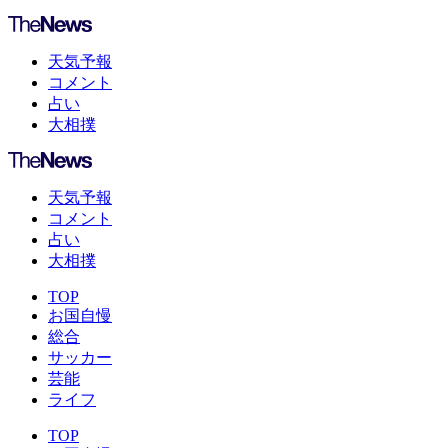
天気予報
コメント
占い
大相撲
天気予報
コメント
占い
大相撲
TOP
お国自慢
総合
サッカー
芸能
ライフ
TOP