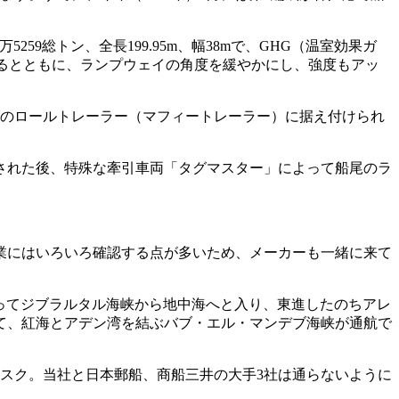
59総トン、全長199.95m、幅38mで、GHG（温室効果ガ
るとともに、ランプウェイの角度を緩やかにし、強度もアッ
ズのロールトレーラー（マフィートレーラー）に据え付けられ
された後、特殊な牽引車両「タグマスター」によって船尾のラ
業にはいろいろ確認する点が多いため、メーカーも一緒に来て
を回ってジブラルタル海峡から地中海へと入り、東進したのちアレ
て、紅海とアデン湾を結ぶバブ・エル・マンデブ海峡が通航で
スク。当社と日本郵船、商船三井の大手3社は通らないように