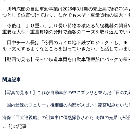
川崎汽船の自動車船事業は2026年3月期の売上高で約37
つとして位置づけており、なかでも大型・重量貨物の拡大・
今後は、より重い、より長い荷物を積める荷役機器の開発や、
重要な大型・重量貨物の分野で顧客のニーズを取り込んでい
田中チーム長は「今回のカイロ地下鉄プロジェクトも、JIC
を下支えするようなところを担っていきたい」と話していま
【動画で見る】長～い鉄道車両を自動車運搬船にバックで積
関連記事
【写真で見る！】これが自動車船の中にズラリと並んだ「日の丸
「国内最速のフェリー」後継船の内部がスゴい！龍宮城みたいな
海保「巨大巡視船」の訓練中に偶然撮影された“奇跡の光景”が公
← 前の記事