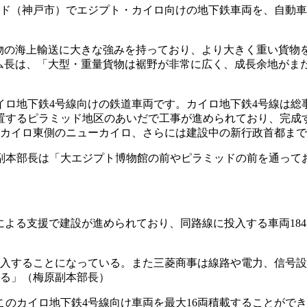
ド（神戸市）でエジプト・カイロ向けの地下鉄車両を、自動車船「
y）貨物の海上輸送に大きな強みを持っており、より大きく重い
ーム長は、「大型・重量貨物は裾野が非常に広く、成長余地がま
地下鉄4号線向けの鉄道車両です。カイロ地下鉄4号線は総事業
るピラミッド地区のあいだで工事が進められており、完成すれば
にはカイロ東側のニューカイロ、さらには建設中の新行政首都ま
本部長は「大エジプト博物館の前やピラミッドの前を通って
業による支援で建設が進められており、同路線に投入する車両1
編成導入することになっている。また三菱商事は線路や電力、信
いる」（梅原副本部長）
カイロ地下鉄4号線向け車両を最大16両積載することができま