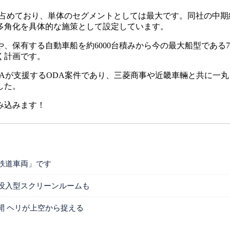
%を占めており、単体のセグメントとしては最大です。同社の中
多角化を具体的な施策として設定しています。
保有する自動車船を約6000台積みから今の最大船型である7
く計画です。
Aが支援するODA案件であり、三菱商事や近畿車輛と共に一
した。
み込みます！
鉄道車両」です
没入型スクリーンルームも
開 ヘリが上空から捉える