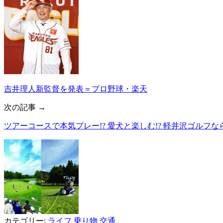
吉井理人新監督を発表＝プロ野球・楽天
次の記事 →
ツアーコースで本気プレー!? 愛犬と楽しむ!? 軽井沢ゴルフ
カテゴリー:
ライフ
乗り物
交通