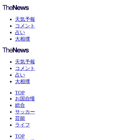
天気予報
コメント
占い
大相撲
天気予報
コメント
占い
大相撲
TOP
お国自慢
総合
サッカー
芸能
ライフ
TOP