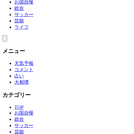
お国自慢
総合
サッカー
芸能
ライフ
メニュー
天気予報
コメント
占い
大相撲
カテゴリー
TOP
お国自慢
総合
サッカー
芸能