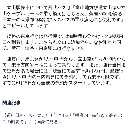
立山駅停車について西武バスは「富山地方鉄道立山線や立
山ケーブルカーへの乗り換えはもちろん、落差350mを誇る
日本一の大瀑布”称名滝”へのバスの乗り換えにも便利です」
とアピールしています。
復路の東京行きは昼行便で、約8時間15分かけて池袋駅東
口へ到着します。こちらも立山に追加停車。なお昨年と同
様、新宿・渋谷・東京駅には行きません。
運賃は、東京発が1万9000円から、立山発が1万2000円から
で、乗車方向や日程によって異なります。また、運行当日ま
で空席がある場合には、現金にて室堂行きは2万円、池袋行
きは1万5000円の車内精算にて予約なしでも乗車可能です。
すでに6月15日から全便の予約がスタートしています。
関連記事
【運行日めっちゃ増えた！】これが「標高2450m行き」高速バ
スの概要です！（画像で見る）