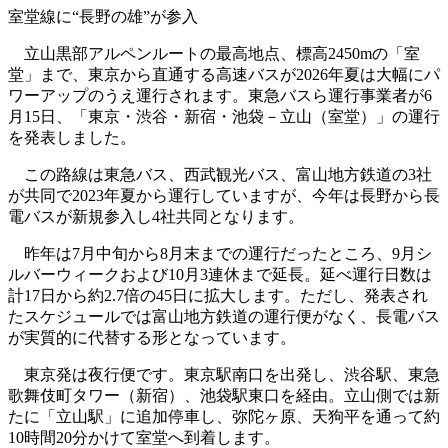
室堂線に“長野の雄”が参入
立山黒部アルペンルートの最高地点、標高2450mの「室
堂」まで、東京から直通する高速バスが2026年夏は大幅にパ
ワーアップのうえ運行されます。東急バスら運行事業者が6
月15日、「東京・渋谷・新宿・池袋－立山（室堂）」の運行
を発表しました。
この路線は東急バス、西武観光バス、富山地方鉄道の3社
が共同で2023年夏から運行していますが、今年は長野から長
電バスが新規参入し4社共同となります。
昨年は7月中旬から8月末までの運行だったところ、9月シ
ルバーウィークおよび10月3連休まで延長。延べ運行日数は
計17日から約2.7倍の45日に拡大します。ただし、発表され
たスケジュールでは富山地方鉄道の運行便がなく、長電バス
が実質的に代替する形となっています。
東京発は夜行便です。東京駅南口を出発し、渋谷駅、東急
歌舞伎町タワー（新宿）、池袋駅東口を経由。立山側では新
たに「立山駅」に追加停車し、弥陀ヶ原、天狗平を通って約
10時間20分かけて室堂へ到着します。