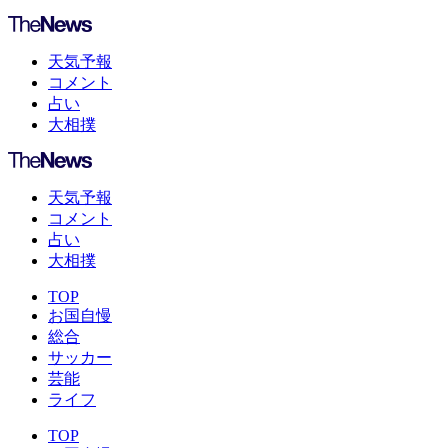
天気予報
コメント
占い
大相撲
天気予報
コメント
占い
大相撲
TOP
お国自慢
総合
サッカー
芸能
ライフ
TOP