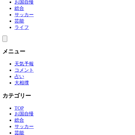
お国自慢
総合
サッカー
芸能
ライフ
メニュー
天気予報
コメント
占い
大相撲
カテゴリー
TOP
お国自慢
総合
サッカー
芸能