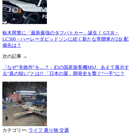
栃木県警に「最新最強のタフパトカー」誕生！ GT-R・
LC500・ハーレーダビッドソンに続く新たな寄贈車が2台 配
備先は？
次の記事 →
「なぜ“失敗作”を…？」幻の国産旅客機MSJ、あえて展示す
る“真の狙い”とは!? 「日本の翼」開発史を繋ぐ“一手”に？
カテゴリー:
ライフ
乗り物
交通