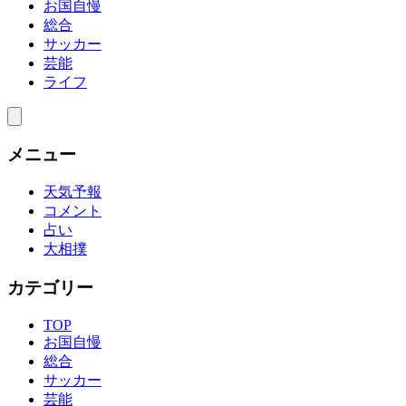
お国自慢
総合
サッカー
芸能
ライフ
メニュー
天気予報
コメント
占い
大相撲
カテゴリー
TOP
お国自慢
総合
サッカー
芸能