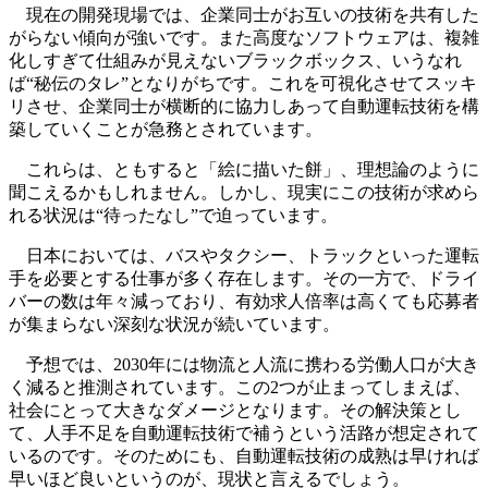
現在の開発現場では、企業同士がお互いの技術を共有した
がらない傾向が強いです。また高度なソフトウェアは、複雑
化しすぎて仕組みが見えないブラックボックス、いうなれ
ば“秘伝のタレ”となりがちです。これを可視化させてスッキ
リさせ、企業同士が横断的に協力しあって自動運転技術を構
築していくことが急務とされています。
これらは、ともすると「絵に描いた餅」、理想論のように
聞こえるかもしれません。しかし、現実にこの技術が求めら
れる状況は“待ったなし”で迫っています。
日本においては、バスやタクシー、トラックといった運転
手を必要とする仕事が多く存在します。その一方で、ドライ
バーの数は年々減っており、有効求人倍率は高くても応募者
が集まらない深刻な状況が続いています。
予想では、2030年には物流と人流に携わる労働人口が大き
く減ると推測されています。この2つが止まってしまえば、
社会にとって大きなダメージとなります。その解決策とし
て、人手不足を自動運転技術で補うという活路が想定されて
いるのです。そのためにも、自動運転技術の成熟は早ければ
早いほど良いというのが、現状と言えるでしょう。