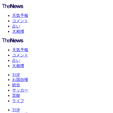
天気予報
コメント
占い
大相撲
天気予報
コメント
占い
大相撲
TOP
お国自慢
総合
サッカー
芸能
ライフ
TOP