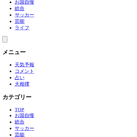
お国自慢
総合
サッカー
芸能
ライフ
メニュー
天気予報
コメント
占い
大相撲
カテゴリー
TOP
お国自慢
総合
サッカー
芸能