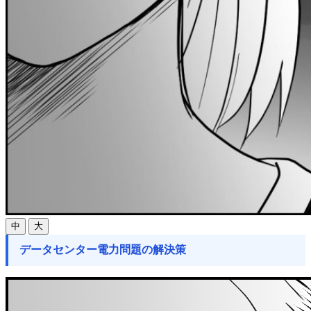
中
大
データセンター電力問題の解決策