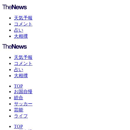
天気予報
コメント
占い
大相撲
天気予報
コメント
占い
大相撲
TOP
お国自慢
総合
サッカー
芸能
ライフ
TOP