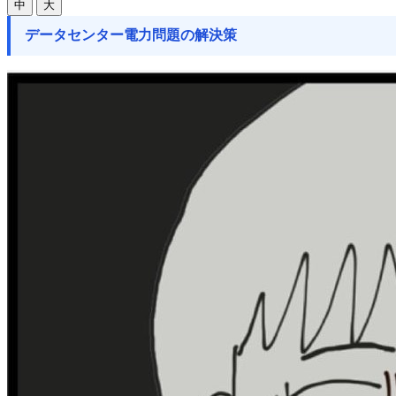
中
大
データセンター電力問題の解決策