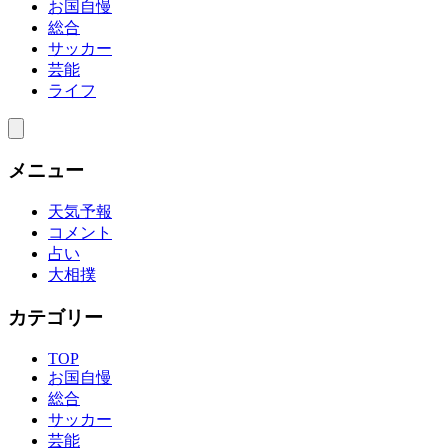
お国自慢
総合
サッカー
芸能
ライフ
メニュー
天気予報
コメント
占い
大相撲
カテゴリー
TOP
お国自慢
総合
サッカー
芸能