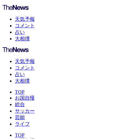
天気予報
コメント
占い
大相撲
天気予報
コメント
占い
大相撲
TOP
お国自慢
総合
サッカー
芸能
ライフ
TOP