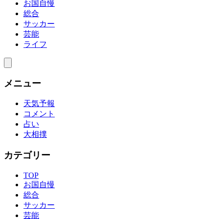
お国自慢
総合
サッカー
芸能
ライフ
メニュー
天気予報
コメント
占い
大相撲
カテゴリー
TOP
お国自慢
総合
サッカー
芸能