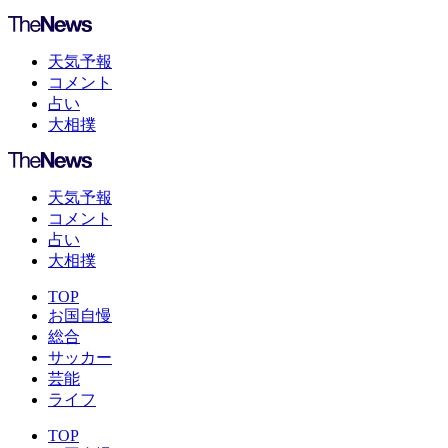
天気予報
コメント
占い
大相撲
天気予報
コメント
占い
大相撲
TOP
お国自慢
総合
サッカー
芸能
ライフ
TOP