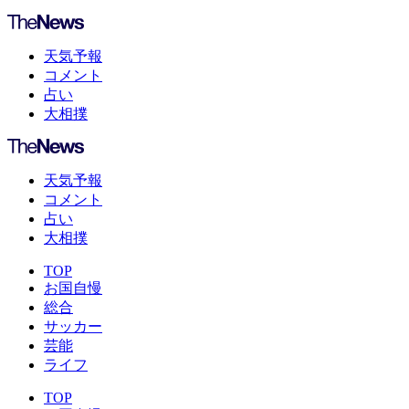
天気予報
コメント
占い
大相撲
天気予報
コメント
占い
大相撲
TOP
お国自慢
総合
サッカー
芸能
ライフ
TOP