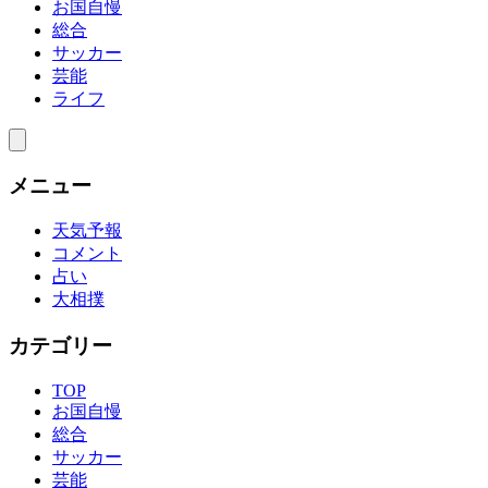
お国自慢
総合
サッカー
芸能
ライフ
メニュー
天気予報
コメント
占い
大相撲
カテゴリー
TOP
お国自慢
総合
サッカー
芸能