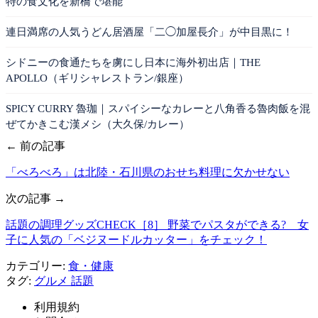
特の食文化を新橋で堪能
連日満席の人気うどん居酒屋「二◯加屋長介」が中目黒に！
シドニーの食通たちを虜にし日本に海外初出店｜THE
APOLLO（ギリシャレストラン/銀座）
SPICY CURRY 魯珈｜スパイシーなカレーと八角香る魯肉飯を混
ぜてかきこむ漢メシ（大久保/カレー）
← 前の記事
「べろべろ」は北陸・石川県のおせち料理に欠かせない
次の記事 →
話題の調理グッズCHECK［8］ 野菜でパスタができる? 女
子に人気の「ベジヌードルカッター」をチェック！
カテゴリー:
食・健康
タグ:
グルメ
話題
利用規約