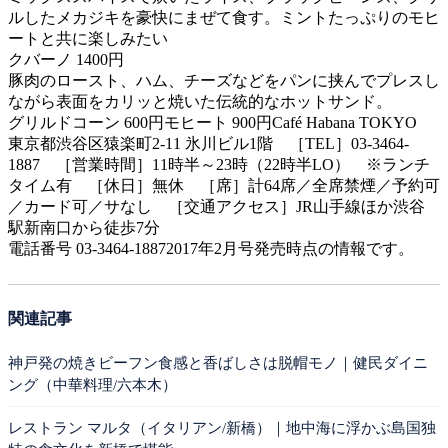
ルしたメカジキを豪快にまぜて食す。ミントたっぷりのモヒ
ートと共に楽しみたい
クバーノ 1400円
豚肉のロースト、ハム、チーズなどをパンに挟んでプレスし
ながら表面をカリッと焼いた伝統的なホットサンド。
グリルドコーン 600円モヒート 900円Café Habana TOKYO
東京都渋谷区猿楽町2-11 氷川ビル1階 ［TEL］03-3464-
1887 ［営業時間］11時半～23時（22時半LO） ※ランチ
タイム有 ［休日］無休 ［席］計64席／全席禁煙／予約可
／カード可／サなし ［交通アクセス］JR山手線ほか渋谷
駅新南口から徒歩7分
電話番号 03-3464-18872017年2月号発売時点の情報です。
関連記事
神戸発の焼きビーフン食感と香ばしさは脱帽モノ｜健民ダイニ
ング（中華料理/六本木）
レストラン マルタ（イタリアン/新橋）｜地中海に浮かぶ島国独