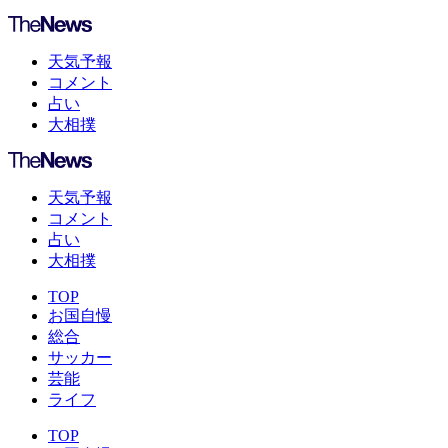
天気予報
コメント
占い
大相撲
天気予報
コメント
占い
大相撲
TOP
お国自慢
総合
サッカー
芸能
ライフ
TOP