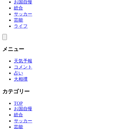
お国自慢
総合
サッカー
芸能
ライフ
メニュー
天気予報
コメント
占い
大相撲
カテゴリー
TOP
お国自慢
総合
サッカー
芸能