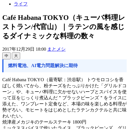
ライフ
Café Habana TOKYO（キューバ料理レ
ストラン/代官山）｜ラテンの風を感じ
るダイナミックな料理の数々
2017年12月29日 18:00
まとメシ
中
大
燃料電池、AI電力問題解決に期待
Café Habana TOKYO（最寄駅：渋谷駅） トウモロコシを香
ばしく焼いてから、粉チーズをたっぷりかけた「グリルドコ
ーン」や、キューバ料理に欠かせないハーブとスパイスを使
って豆をじっくり煮込んだ＂ブラックビーンズ＂をライスに
添えた、ワンプレート定食など、本場の味を楽しめる料理が
勢ぞろい。モヒートをはじめとしたラテンカクテルと共に味
わいたい。
焼津産メカジキのテールステーキ 1800円
ミックススパイスで炊いたライス、ブラックビーンズ、グリ