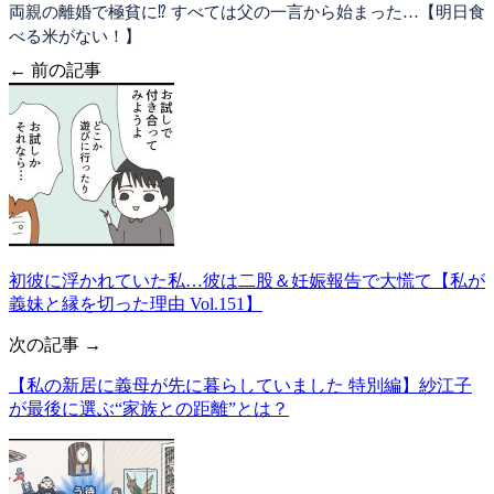
両親の離婚で極貧に⁉ すべては父の一言から始まった…【明日食
べる米がない！】
← 前の記事
初彼に浮かれていた私…彼は二股＆妊娠報告で大慌て【私が
義妹と縁を切った理由 Vol.151】
次の記事 →
【私の新居に義母が先に暮らしていました 特別編】紗江子
が最後に選ぶ“家族との距離”とは？