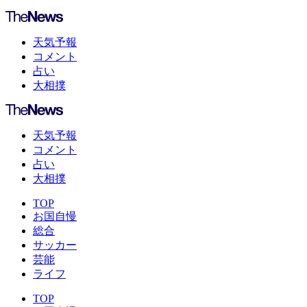
天気予報
コメント
占い
大相撲
天気予報
コメント
占い
大相撲
TOP
お国自慢
総合
サッカー
芸能
ライフ
TOP