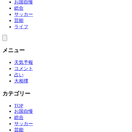
お国自慢
総合
サッカー
芸能
ライフ
メニュー
天気予報
コメント
占い
大相撲
カテゴリー
TOP
お国自慢
総合
サッカー
芸能