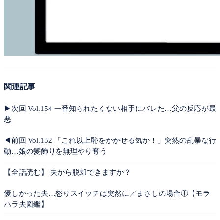
関連記事
▶︎次回 Vol.154 一番知られたくない相手にバレた…父の反応が最
悪
◀︎前回 Vol.152 「これ以上恥をかかせる気か！」突然の乱暴な行
動…娘の髪飾りを無理やり奪う
【全話読む】 夫から脱却できますか？
優しかった夫…怒りスイッチは突然に／まさしの場合①【モラ
ハラ夫図鑑】