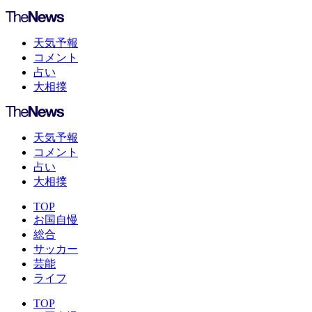
天気予報
コメント
占い
大相撲
天気予報
コメント
占い
大相撲
TOP
お国自慢
総合
サッカー
芸能
ライフ
TOP