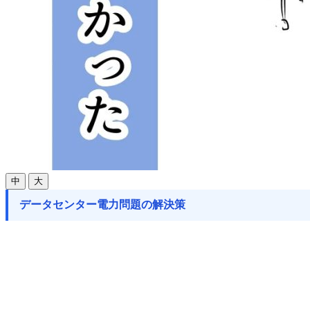
中
大
データセンター電力問題の解決策