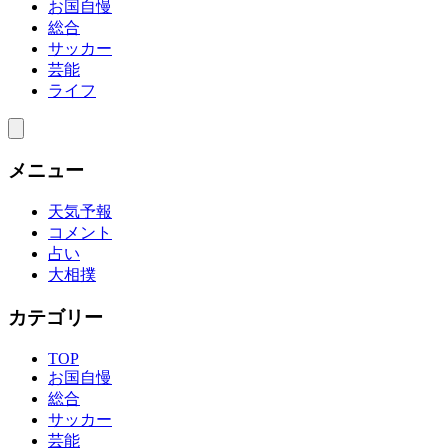
お国自慢
総合
サッカー
芸能
ライフ
メニュー
天気予報
コメント
占い
大相撲
カテゴリー
TOP
お国自慢
総合
サッカー
芸能