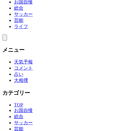
お国自慢
総合
サッカー
芸能
ライフ
メニュー
天気予報
コメント
占い
大相撲
カテゴリー
TOP
お国自慢
総合
サッカー
芸能