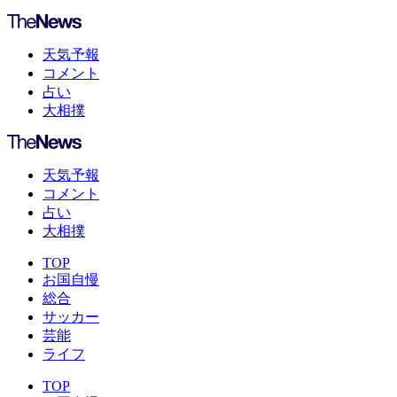
天気予報
コメント
占い
大相撲
天気予報
コメント
占い
大相撲
TOP
お国自慢
総合
サッカー
芸能
ライフ
TOP