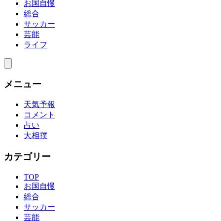
お国自慢
総合
サッカー
芸能
ライフ
メニュー
天気予報
コメント
占い
大相撲
カテゴリー
TOP
お国自慢
総合
サッカー
芸能