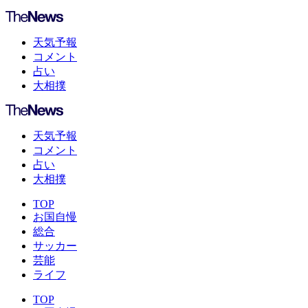
天気予報
コメント
占い
大相撲
天気予報
コメント
占い
大相撲
TOP
お国自慢
総合
サッカー
芸能
ライフ
TOP