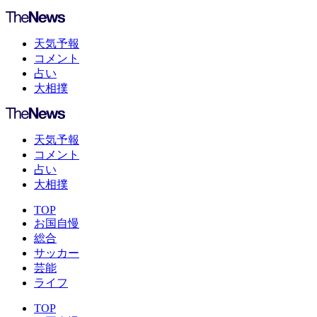
天気予報
コメント
占い
大相撲
天気予報
コメント
占い
大相撲
TOP
お国自慢
総合
サッカー
芸能
ライフ
TOP