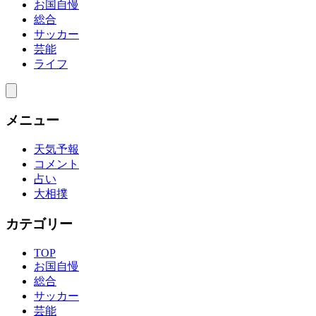
お国自慢
総合
サッカー
芸能
ライフ
メニュー
天気予報
コメント
占い
大相撲
カテゴリー
TOP
お国自慢
総合
サッカー
芸能