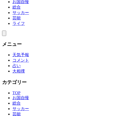
お国自慢
総合
サッカー
芸能
ライフ
メニュー
天気予報
コメント
占い
大相撲
カテゴリー
TOP
お国自慢
総合
サッカー
芸能