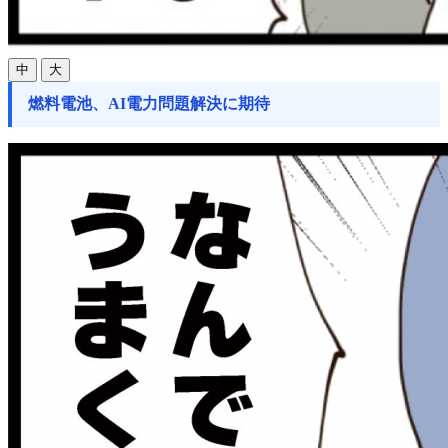
中
大
燃料電池、AI電力問題解決に期待