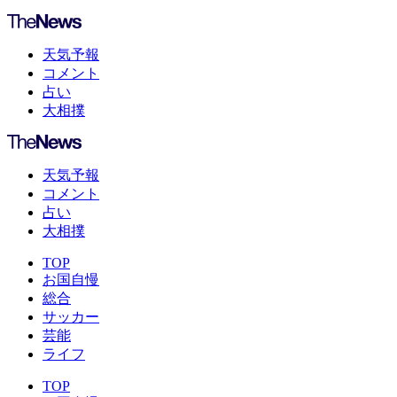
天気予報
コメント
占い
大相撲
天気予報
コメント
占い
大相撲
TOP
お国自慢
総合
サッカー
芸能
ライフ
TOP