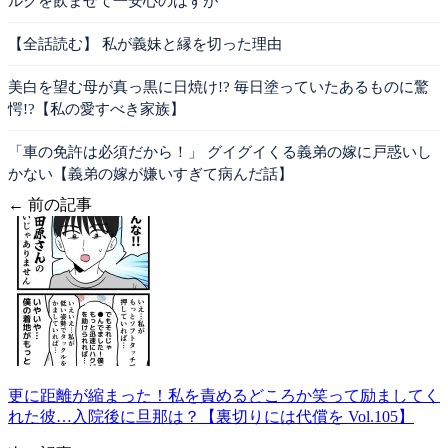
ルクを飲ませて一安心のはずが
【全話読む】 私が義妹と縁を切った理由
美白を望む母が真っ黒に日焼け!? 毎日塗っていたあるものに驚
愕!?【私の愛すべき家族】
「車の免許は必須だから！」 グイグイくる義弟の嫁に戸惑いし
かない【義弟の嫁が嫌いすぎて病んだ話】
← 前の記事
更に距離が縮まった！私を責めるどころか笑って励ましてく
れた彼…入院後に旦那は？【裏切りには代償を Vol.105】