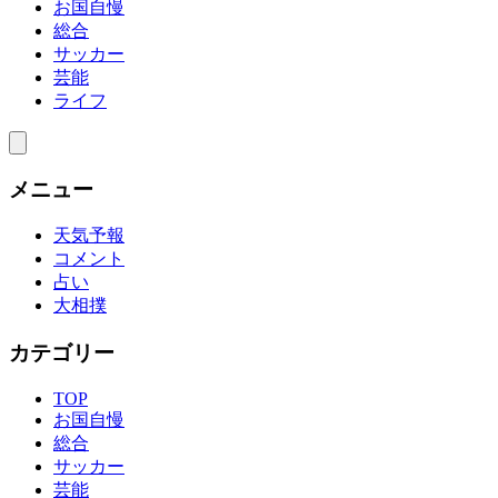
お国自慢
総合
サッカー
芸能
ライフ
メニュー
天気予報
コメント
占い
大相撲
カテゴリー
TOP
お国自慢
総合
サッカー
芸能