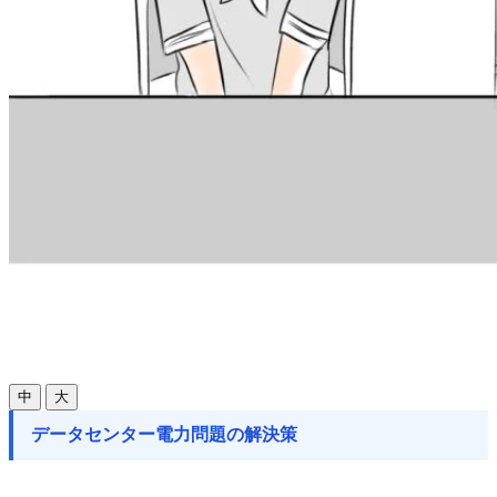
中
大
データセンター電力問題の解決策