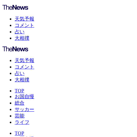
天気予報
コメント
占い
大相撲
天気予報
コメント
占い
大相撲
TOP
お国自慢
総合
サッカー
芸能
ライフ
TOP