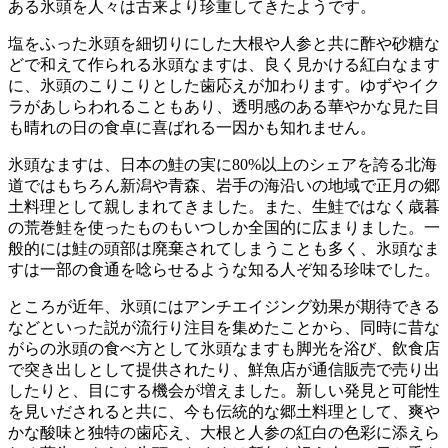
ある氷頭を人々は古来より珍重してきたようです。
塩をふった氷頭を細切りにした大根や人参と共に酢や砂糖な
どで和えて作られる氷頭なますは、良く見かける紅白なます
に、氷頭のこりこりとした歯応えが加わります。ゆずやイク
ラがあしらわれることもあり、透明感のある華やかな見た目
も晴れの日の食卓に喜ばれる一因かも知れません。
氷頭なますは、日本の鮭の実に80%以上のシェアを誇る北海
道ではもちろん新潟や青森、岩手の海沿いの地域で正月の郷
土料理として親しまれてきました。また、生鮭ではなく歳暮
の荒巻鮭を使ったものもいつしか全国的に広まりました。一
般的には鮭の頭部は廃棄されてしまうことも多く、氷頭なま
すは一部の食通を唸らせるような知る人ぞ知る珍味でした。
ところが近年、氷頭にはアンチエイジング効果が期待できる
などといった説が流行り注目を集めたことから、同時に昔な
がらの氷頭の食べ方として氷頭なますも脚光を浴び、飲食店
で突き出しとして提供されたり、鮮魚店が通信販売で売り出
したりと、目にする機会が増えました。新しい発見と可能性
を見いだされると共に、今も伝統的な郷土料理として、爽や
かな酸味と独特の歯応え、大根と人参の紅白の色彩に添えら