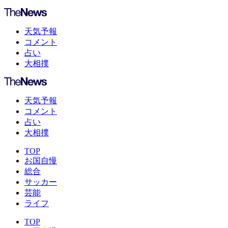
天気予報
コメント
占い
大相撲
天気予報
コメント
占い
大相撲
TOP
お国自慢
総合
サッカー
芸能
ライフ
TOP