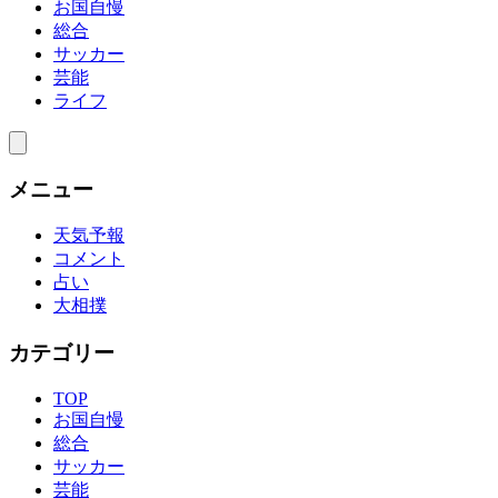
お国自慢
総合
サッカー
芸能
ライフ
メニュー
天気予報
コメント
占い
大相撲
カテゴリー
TOP
お国自慢
総合
サッカー
芸能