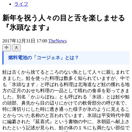
ライフ
新年を祝う人々の目と舌を楽しませる
『氷頭なます』
2017年12月31日 17:00
TheNews
中
大
燃料電池の「コージェネ」とは？
鮭は古くから捨てるところのない魚として人々に親しまれて
きました。鮭を使った料理は数多く知られていますが、中で
も「氷頭なます」と呼ばれる料理は北海道など鮭の獲れる地
方の正月のおせち料理の一品として晴れの食卓を彩ってきま
した。別名「かぶらぼね」とも呼ばれる「氷頭」とは鮭や鯨
の頭部、鼻先から目の辺りにかけての軟骨部分の呼び名で、
特に薄切りにした時に透き通った様子が氷のように見えるこ
とからついた名称のと言われています。氷頭は平安時代中期
に編纂された『延喜式』という書物の中に、氷朝廷へ献上さ
れたという記述が見られ、鮭の体の１％にも満たない部位で