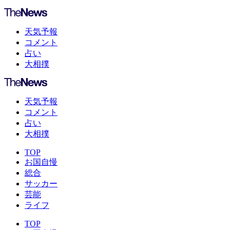
天気予報
コメント
占い
大相撲
天気予報
コメント
占い
大相撲
TOP
お国自慢
総合
サッカー
芸能
ライフ
TOP