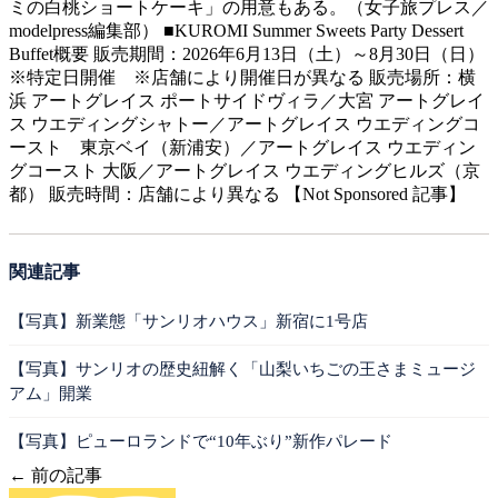
ミの白桃ショートケーキ」の用意もある。（女子旅プレス／
modelpress編集部） ■KUROMI Summer Sweets Party Dessert
Buffet概要 販売期間：2026年6月13日（土）～8月30日（日）
※特定日開催 ※店舗により開催日が異なる 販売場所：横
浜 アートグレイス ポートサイドヴィラ／大宮 アートグレイ
ス ウエディングシャトー／アートグレイス ウエディングコ
ースト 東京ベイ（新浦安）／アートグレイス ウエディン
グコースト 大阪／アートグレイス ウエディングヒルズ（京
都） 販売時間：店舗により異なる 【Not Sponsored 記事】
関連記事
【写真】新業態「サンリオハウス」新宿に1号店
【写真】サンリオの歴史紐解く「山梨いちごの王さまミュージ
アム」開業
【写真】ピューロランドで“10年ぶり”新作パレード
← 前の記事