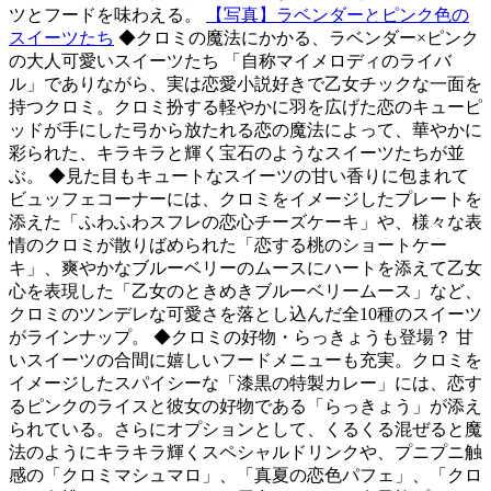
ツとフードを味わえる。
【写真】ラベンダーとピンク色の
スイーツたち
◆クロミの魔法にかかる、ラベンダー×ピンク
の大人可愛いスイーツたち 「自称マイメロディのライバ
ル」でありながら、実は恋愛小説好きで乙女チックな一面を
持つクロミ。クロミ扮する軽やかに羽を広げた恋のキューピ
ッドが手にした弓から放たれる恋の魔法によって、華やかに
彩られた、キラキラと輝く宝石のようなスイーツたちが並
ぶ。 ◆見た目もキュートなスイーツの甘い香りに包まれて
ビュッフェコーナーには、クロミをイメージしたプレートを
添えた「ふわふわスフレの恋心チーズケーキ」や、様々な表
情のクロミが散りばめられた「恋する桃のショートケー
キ」、爽やかなブルーベリーのムースにハートを添えて乙女
心を表現した「乙女のときめきブルーベリームース」など、
クロミのツンデレな可愛さを落とし込んだ全10種のスイーツ
がラインナップ。 ◆クロミの好物・らっきょうも登場？ 甘
いスイーツの合間に嬉しいフードメニューも充実。クロミを
イメージしたスパイシーな「漆黒の特製カレー」には、恋す
るピンクのライスと彼女の好物である「らっきょう」が添え
られている。さらにオプションとして、くるくる混ぜると魔
法のようにキラキラ輝くスペシャルドリンクや、プニプニ触
感の「クロミマシュマロ」、「真夏の恋色パフェ」、「クロ