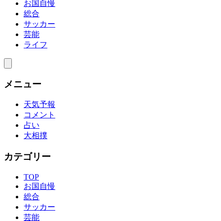
お国自慢
総合
サッカー
芸能
ライフ
メニュー
天気予報
コメント
占い
大相撲
カテゴリー
TOP
お国自慢
総合
サッカー
芸能