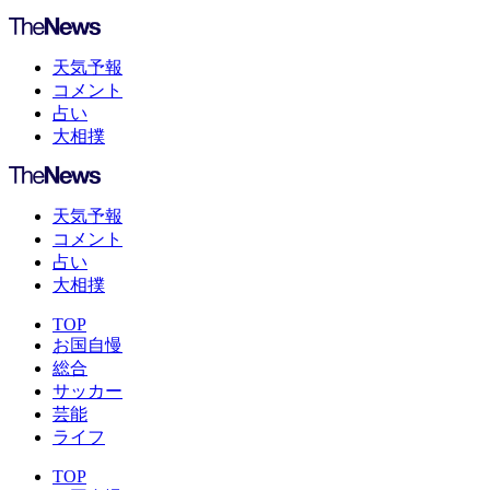
天気予報
コメント
占い
大相撲
天気予報
コメント
占い
大相撲
TOP
お国自慢
総合
サッカー
芸能
ライフ
TOP