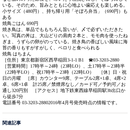
いる。そのため、旨みとともに心地よい歯応えも楽しめる。
小サイズ（480円）、持ち帰り用「そぼろ弁当」（690円）も
ある
焼鳥ごはん 690円
焼き鳥は、単品でももちろん旨いが、〆で必ずいただきた
い。写真の丼は、大山どりの肩肉２本と、モモ肉を使ったね
ぎま、うずらの卵がのっている。焼き鳥の香ばしい風味に海
苔の香りもすがすがしく、ペロリと食べられる
焼鳥 はちまん
［住所］東京都新宿区西早稲田3-1-1 B1 ☎03-3203-2880
［営業時間］17時半～24時（23時LO）、土17時半～23時半
（22時半LO）、祝17時半～23時（22時LO） ［休］日・祝
日の月曜 ［席］カウンター9席、テーブル2席×1卓、4席×2
卓、6席×1卓 計25席／禁煙席なし／カード可／予約可／お
通し320円別 ［アクセス］地下鉄東西線早稲田駅3b出口か
ら徒歩7分
電話番号 03-3203-28802016年4月号発売時点の情報です。
関連記事