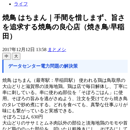
ライフ
焼鳥 はちまん｜手間を惜しまず、旨さ
を追求する焼鳥の良心店（焼き鳥/早稲
田）
2017年12月12日 13:58
まとメシ
中
大
データセンター電力問題の解決策
焼鳥 はちまん（最寄駅：早稲田駅） 使われる鶏は鳥取県の
大山どりと滋賀県の淡海地鶏。鶏は店で毎日解体し、丁寧に
串に刺している。串に使わぬ部位を「そぼろごはん」に使
用。そぼろの旨みを逃がさぬよう、注文を受けてから焼き鳥
のタレで炒め煮にする。どれを食べても、真摯な仕事ぶりが
味にも繋がっていると実感できる。
そぼろごはん 630円
大山どりのササミとムネ肉以外の部位と淡海地鶏のモモや首
など脂ののった部位を、叩いたり粗挽きにし、そぼろにして