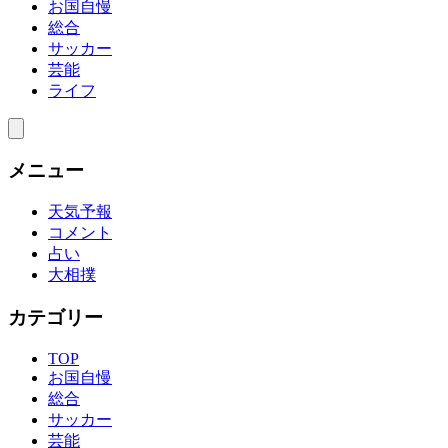
お国自慢
総合
サッカー
芸能
ライフ
メニュー
天気予報
コメント
占い
大相撲
カテゴリー
TOP
お国自慢
総合
サッカー
芸能