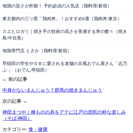
地鶏の旨さが炸裂！ 予約必須の人気店（鶏料理/新宿）
東京都内の三ツ星「鶏肉丼」！おすすめ6選（鶏肉丼/東京）
スエヒロガリ｜焼き手の技術の高さを実感する串の数々（焼き
鳥/中目黒）
地鶏専門店 とさか（鶏料理/新宿）
早稲田の学生やＯＢに愛される老舗の京風おでん屋さん「志乃
ぶ 」（おでん/早稲田）
← 前の記事
中身がないまんじゅう？群馬の焼きまんじゅう
次の記事 →
神田まつや｜種ものの具をアテに江戸の庶民の粋な楽しみ
（そば/神田）
カテゴリー:
食・健康