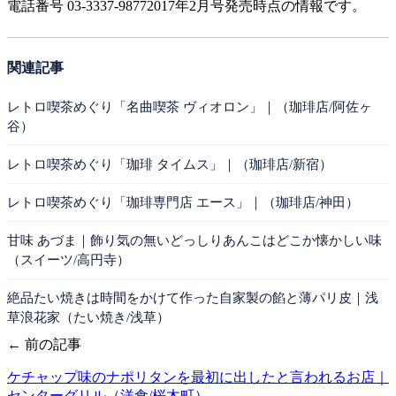
電話番号 03-3337-98772017年2月号発売時点の情報です。
関連記事
レトロ喫茶めぐり「名曲喫茶 ヴィオロン」｜（珈琲店/阿佐ヶ
谷）
レトロ喫茶めぐり「珈琲 タイムス」｜（珈琲店/新宿）
レトロ喫茶めぐり「珈琲専門店 エース」｜（珈琲店/神田）
甘味 あづま｜飾り気の無いどっしりあんこはどこか懐かしい味
（スイーツ/高円寺）
絶品たい焼きは時間をかけて作った自家製の餡と薄パリ皮｜浅
草浪花家（たい焼き/浅草）
← 前の記事
ケチャップ味のナポリタンを最初に出したと言われるお店｜
センターグリル（洋食/桜木町）