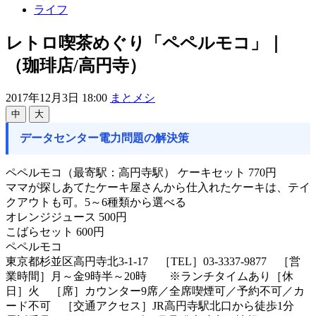
ライフ
レトロ喫茶めぐり「ペペルモコ」｜
（珈琲店/高円寺）
2017年12月3日 18:00
まとメシ
中
大
データセンター電力問題の解決策
ペペルモコ（最寄駅：高円寺駅） ケーキセット 770円
ママが探しあてたケーキ屋さんから仕入れたケーキは、テイ
クアウトも可。5～6種類から選べる
オレンジジュース 500円
こばらセット 600円
ペペルモコ
東京都杉並区高円寺北3-1-17 ［TEL］03-3337-9877 ［営
業時間］月～金9時半～20時 ※ランチタイムあり［休
日］火 ［席］カウンター9席／全席喫煙可／予約不可／カ
ード不可 ［交通アクセス］JR高円寺駅北口から徒歩1分