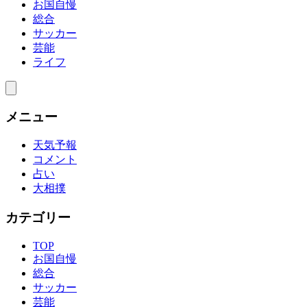
お国自慢
総合
サッカー
芸能
ライフ
メニュー
天気予報
コメント
占い
大相撲
カテゴリー
TOP
お国自慢
総合
サッカー
芸能