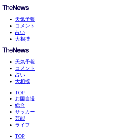
天気予報
コメント
占い
大相撲
天気予報
コメント
占い
大相撲
TOP
お国自慢
総合
サッカー
芸能
ライフ
TOP