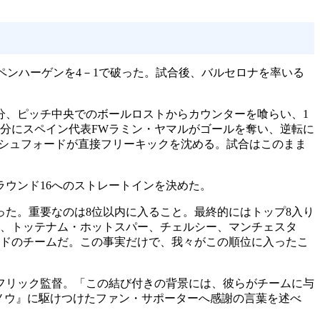
ペンハーゲンを4－1で破った。試合後、バルセロナを率いる
分、ピッチ中央でのボールロストからカウンターを喰らい、1
0分にスペイン代表FWラミン・ヤマルがゴールを奪い、逆転に
ラッシュフォードが直接フリーキックを沈める。試合はこのまま
ウンド16へのストレートインを決めた。
た。重要なのは8位以内に入ること。最終的にはトップ8入り
ル、トッテナム・ホットスパー、チェルシー、マンチェスタ
ンドのチームだ。この事実だけで、我々がこの順位に入ったこ
フリック監督。「この結び付きの背景には、彼らがチームに与
・ノウ』に駆けつけたファン・サポーターへ感謝の言葉を述べ