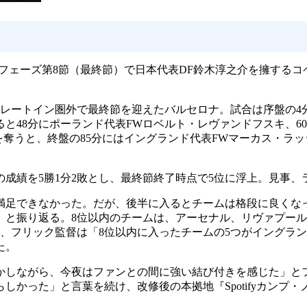
フェーズ第8節（最終節）で日本代表DF鈴木淳之介を擁するコ
レートイン圏外で最終節を迎えたバルセロナ。試合は序盤の4
と48分にポーランド代表FWロベルト・レヴァンドフスキ、6
点を奪うと、終盤の85分にはイングランド代表FWマーカス・
績を5勝1分2敗とし、最終節終了時点で5位に浮上。見事、ラ
足できなかった。だが、後半に入るとチームは格段に良くなっ
」と振り返る。8位以内のチームは、アーセナル、リヴァプー
、フリック監督は「8位以内に入ったチームの5つがイングラ
た。
しながら、今夜はファンとの間に強い結び付きを感じた」と
しかった」と言葉を続け、改修後の本拠地『Spotifyカンプ