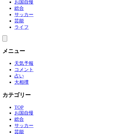
お国自慢
総合
サッカー
芸能
ライフ
メニュー
天気予報
コメント
占い
大相撲
カテゴリー
TOP
お国自慢
総合
サッカー
芸能