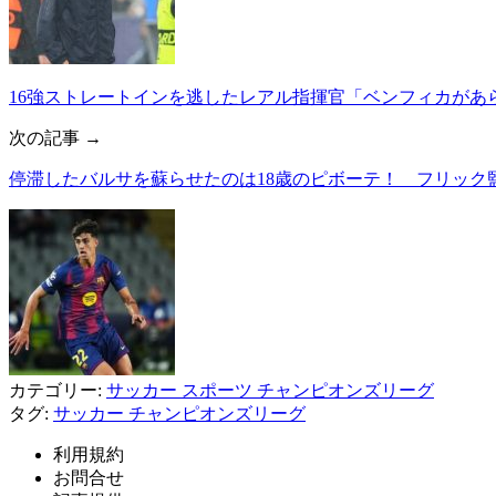
16強ストレートインを逃したレアル指揮官「ベンフィカがあ
次の記事 →
停滞したバルサを蘇らせたのは18歳のピボーテ！ フリック
カテゴリー:
サッカー
スポーツ
チャンピオンズリーグ
タグ:
サッカー
チャンピオンズリーグ
利用規約
お問合せ