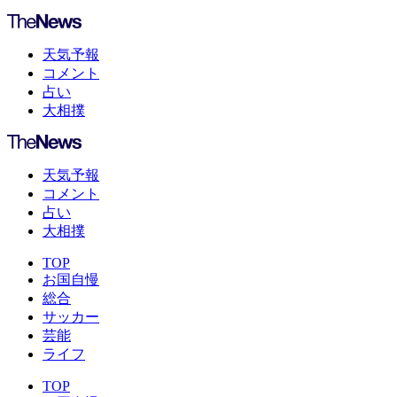
天気予報
コメント
占い
大相撲
天気予報
コメント
占い
大相撲
TOP
お国自慢
総合
サッカー
芸能
ライフ
TOP