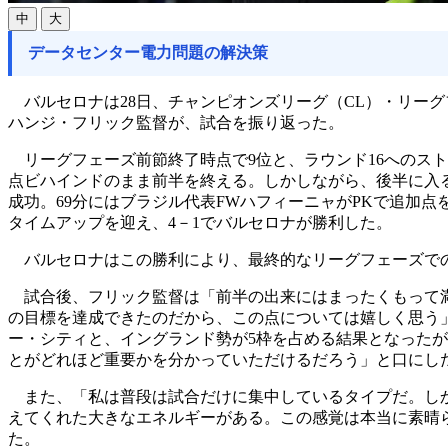
中
大
データセンター電力問題の解決策
バルセロナは28日、チャンピオンズリーグ（CL）・リーグ
ハンジ・フリック監督が、試合を振り返った。
リーグフェーズ前節終了時点で9位と、ラウンド16へのスト
点ビハインドのまま前半を終える。しかしながら、後半に入る
成功。69分にはブラジル代表FWハフィーニャがPKで追加
タイムアップを迎え、4－1でバルセロナが勝利した。
バルセロナはこの勝利により、最終的なリーグフェーズでの成
試合後、フリック監督は「前半の出来にはまったくもって満
の目標を達成できたのだから、この点については嬉しく思う
ー・シティと、イングランド勢が5枠を占める結果となったが
とがどれほど重要かを分かっていただけるだろう」と口にし
また、「私は普段は試合だけに集中しているタイプだ。しか
えてくれた大きなエネルギーがある。この感覚は本当に素晴ら
た。