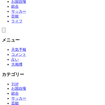
お国自慢
総合
サッカー
芸能
ライフ
メニュー
天気予報
コメント
占い
大相撲
カテゴリー
TOP
お国自慢
総合
サッカー
芸能