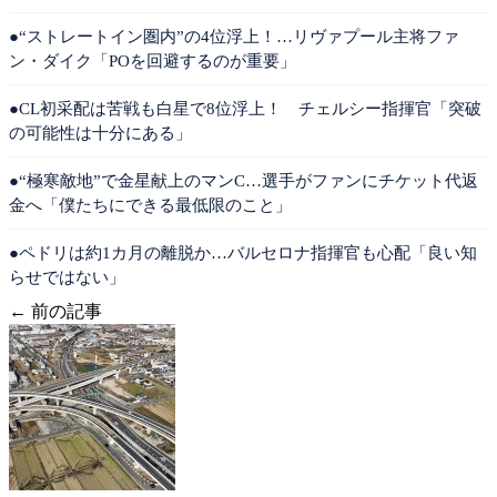
●“ストレートイン圏内”の4位浮上！…リヴァプール主将ファ
ン・ダイク「POを回避するのが重要」
●CL初采配は苦戦も白星で8位浮上！ チェルシー指揮官「突破
の可能性は十分にある」
●“極寒敵地”で金星献上のマンC…選手がファンにチケット代返
金へ「僕たちにできる最低限のこと」
●ペドリは約1カ月の離脱か…バルセロナ指揮官も心配「良い知
らせではない」
← 前の記事