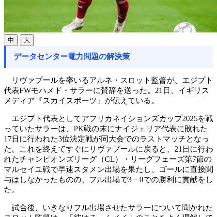
中
大
データセンター電力問題の解決策
リヴァプールを率いるアルネ・スロット監督が、エジプト
代表FWモハメド・サラーに賛辞を送った。21日、イギリス
メディア『スカイスポーツ』が伝えている。
エジプト代表としてアフリカネイションズカップ2025を戦
っていたサラーは、PK戦の末にナイジェリア代表に敗れた
17日に行われた3位決定戦が同大会でのラストマッチとなっ
た。これを終えてすぐにリヴァプールに戻ると、21日に行わ
れたチャンピオンズリーグ（CL）・リーグフェーズ第7節の
マルセイユ戦で早速スタメン出場を果たし、ゴールに直接関
与はしなかったものの、フル出場で3－0での勝利に貢献をし
た。
試合後、いきなりフル出場させたサラーについて聞かれた