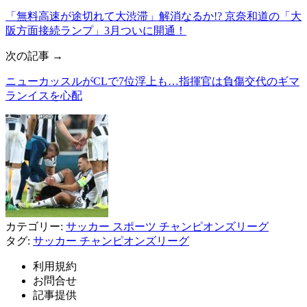
「無料高速が途切れて大渋滞」解消なるか!? 京奈和道の「大
阪方面接続ランプ」3月ついに開通！
次の記事 →
ニューカッスルがCLで7位浮上も…指揮官は負傷交代のギマ
ランイスを心配
カテゴリー:
サッカー
スポーツ
チャンピオンズリーグ
タグ:
サッカー
チャンピオンズリーグ
利用規約
お問合せ
記事提供