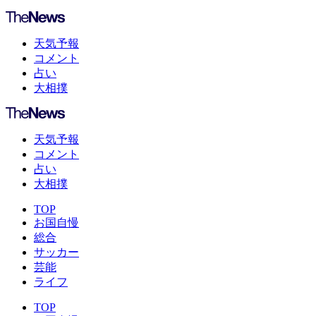
天気予報
コメント
占い
大相撲
天気予報
コメント
占い
大相撲
TOP
お国自慢
総合
サッカー
芸能
ライフ
TOP