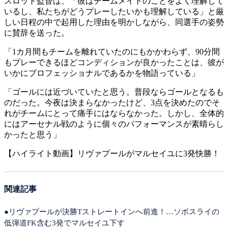
スロット監督は、「彼はチームメイトのことをよく理解して
いるし、私たちがどうプレーしたいかも理解している」と厳
しい日程の中で起用した理由を明かしながら、同選手の姿勢
に賛辞を送った。
「1カ月間もチームを離れていたのにもかかわらず、90分間
もプレーできるほどコンディションが良かったことは、彼が
いかにプロフェッショナルであるかを物語っている」
「ゴールには近づいていたと思う。普段ならゴールとなるも
のだった。今夜は決まらなかったけど、3点を決めたのでそ
れがチームにとって痛手にはならなかった。しかし、全体的
にはアーセナル戦のように個々のパフォーマンスが素晴らし
かったと思う」
【ハイライト動画】リヴァプールがマルセイユに3発快勝！
関連記事
●リヴァプールが決勝Tストレートインへ前進！…ソボスライの
低弾道FK含む3発でマルセイユ下す