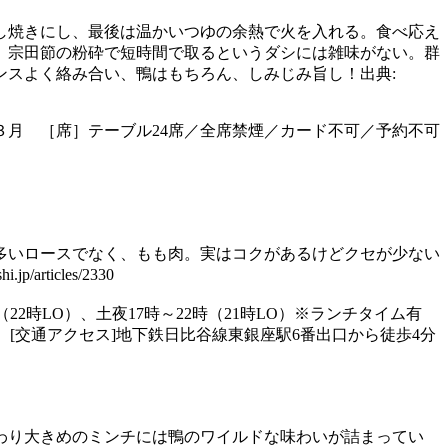
し焼きにし、最後は温かいつゆの余熱で火を入れる。食べ応え
、宗田節の粉砕で短時間で取るというダシには雑味がない。群
ンスよく絡み合い、鴨はもちろん、しみじみ旨し！出典:
]火・第１・３月 ［席］テーブル24席／全席禁煙／カード不可／予約不可
多いロースでなく、もも肉。実はコクがあるけどクセが少ない
icles/2330
時～23時（22時LO）、土夜17時～22時（21時LO）※ランチタイム有
 [交通アクセス]地下鉄日比谷線東銀座駅6番出口から徒歩4分
わり大きめのミンチには鴨のワイルドな味わいが詰まってい