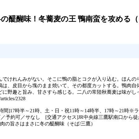
の醍醐味！冬蕎麦の王 鴨南蛮を攻める（
んでけれんみがない。そこに鴨の脂とコクが入り込む。ほんの
鴨は、皮目から塊のまま焼いて、その都度カットする。鴨肉自
どに野趣と旨み、甘さすら感じる。二八の常陸秋蕎麦は味がし
cles/2328
520 [営業時間]17時半～21時、土・日・祝11時～14時半、17時
可／予約可／サなし [交通アクセス]JR中央線三鷹駅南口から徒
鴨肉の旨さはまさに冬の醍醐味（そば/三鷹）