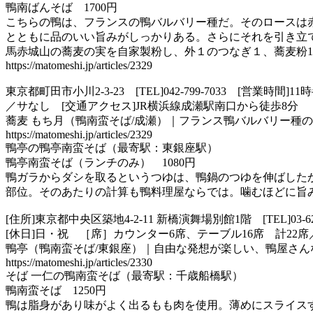
鴨南ばんそば 1700円
こちらの鴨は、フランスの鴨バルバリー種だ。そのロースは
とともに品のいい旨みがしっかりある。さらにそれを引き立
馬赤城山の蕎麦の実を自家製粉し、外１のつなぎ１、蕎麦粉1
https://matomeshi.jp/articles/2329
東京都町田市小川2-3-23 [TEL]042-799-7033 [
／サなし [交通アクセス]JR横浜線成瀬駅南口から徒歩8分
蕎麦 もち月（鴨南蛮そば/成瀬）｜フランス鴨バルバリー種
https://matomeshi.jp/articles/2329
鴨亭の鴨亭南蛮そば（最寄駅：東銀座駅）
鴨亭南蛮そば（ランチのみ） 1080円
鴨ガラからダシを取るというつゆは、鴨鍋のつゆを伸ばした
部位。そのあたりの計算も鴨料理屋ならでは。噛むほどに旨みの出る鴨肉とともに
[住所]東京都中央区築地4-2-11 新橋演舞場別館1階 [TEL]03
[休日]日・祝 ［席］カウンター6席、テーブル16席 計2
鴨亭（鴨南蛮そば/東銀座）｜自由な発想が楽しい、鴨屋さん
https://matomeshi.jp/articles/2330
そば 一仁の鴨南蛮そば（最寄駅：千歳船橋駅）
鴨南蛮そば 1250円
鴨は脂身があり味がよく出るもも肉を使用。薄めにスライス