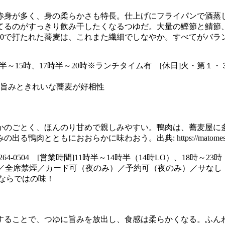
赤身が多く、身の柔らかさも特長。仕上げにフライパンで酒蒸
てるのがすっきり飲み干したくなるつゆだ。大量の鰹節と鯖節
0で打たれた蕎麦は、これまた繊細でしなやか。すべてがバラ
営業時間]11時半～15時、17時半～20時※ランチタイム有 [休日
の旨みときれいな蕎麦が好相性
かのごとく、ほんのり甘めで親しみやすい。鴨肉は、蕎麦屋に
おおらかに味わおう。出典: https://matomeshi.jp/art
-6264-0504 [営業時間]11時半～14時半（14時LO）、18
2席／全席禁煙／カード可（夜のみ）／予約可（夜のみ）／サなし
ならではの味！
することで、つゆに旨みを放出し、食感は柔らかくなる。ふん