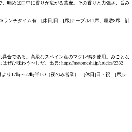
で、噛めば口中に香りが広がる蕎麦。その香りと力強さ、旨み
1時LO）※ランチタイム有 [休日]日 [席]テーブル11席、座敷8席 計
れ具合である。高級なスペイン産のマグレ鴨を使用。みごとな
https://matomeshi.jp/articles/2332
O、１月より17時～22時半LO（夜のみ営業） [休日]日・祝 [席]テ