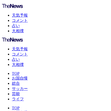
天気予報
コメント
占い
大相撲
天気予報
コメント
占い
大相撲
TOP
お国自慢
総合
サッカー
芸能
ライフ
TOP