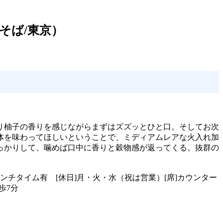
そば/東京）
り柚子の香りを感じながらまずはズズッとひと口。そしてお次
体を味わってほしいということで、ミディアムレアな火入れ加
っかりして、噛めば口中に香りと穀物感が返ってくる。抜群の
～21時※ランチタイム有 [休日]月・火・水（祝は営業）[席]カウンター
歩7分