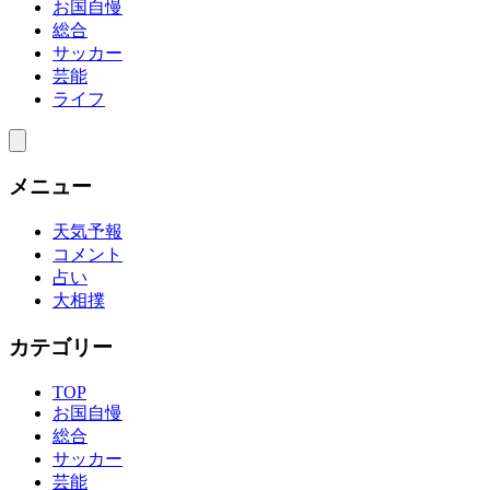
お国自慢
総合
サッカー
芸能
ライフ
メニュー
天気予報
コメント
占い
大相撲
カテゴリー
TOP
お国自慢
総合
サッカー
芸能