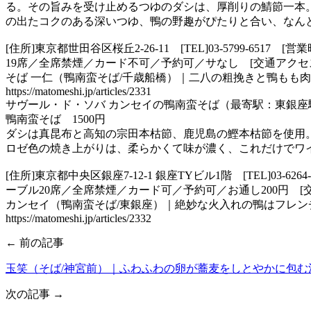
る。その旨みを受け止めるつゆのダシは、厚削りの鯖節一本
の出たコクのある深いつゆ、鴨の野趣がぴたりと合い、なんとも味わい深い。出典: 
[住所]東京都世田谷区桜丘2-26-11 [TEL]03-5799-65
19席／全席禁煙／カード不可／予約可／サなし [交通アクセ
そば 一仁（鴨南蛮そば/千歳船橋）｜二八の粗挽きと鴨もも
https://matomeshi.jp/articles/2331
サヴール・ド・ソバ カンセイの鴨南蛮そば（最寄駅：東銀
鴨南蛮そば 1500円
ダシは真昆布と高知の宗田本枯節、鹿児島の鰹本枯節を使用
ロゼ色の焼き上がりは、柔らかくて味が濃く、これだけでワインが飲める。そ
[住所]東京都中央区銀座7-12-1 銀座TYビル1階 [TEL]03-
ーブル20席／全席禁煙／カード可／予約可／お通し200円 [
カンセイ（鴨南蛮そば/東銀座）｜絶妙な火入れの鴨はフレン
https://matomeshi.jp/articles/2332
← 前の記事
玉笑（そば/神宮前）｜ふわふわの卵が蕎麦をしとやかに包む
次の記事 →