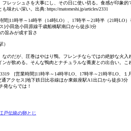
。フレッシュさを大事にし、その日に使い切る。食感が印象的
https://matomeshi.jp/articles/2331
17 [営業時間]11時半～14時半（14時LO）、17時半～21時半（2
ス]小田急小田原線千歳船橋駅南口から徒歩3分
肉の旨みが成す旨さ
座駅）
。なのだが、圧巻はやはり鴨。フレンチならではの絶妙な火入
んな鴨肉とナチュラルな蕎麦との出合い。これはぜひ味わうべしだ。出典: 
6264-3319 [営業時間]11時半～14時半LO、17時半～21時半L
交通アクセス]地下鉄日比谷線ほか東銀座駅A1出口から徒歩3分
チ発ならでは！
江戸伝統の卵とじ