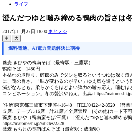
ライフ
澄んだつゆと噛み締める鴨肉の旨さは冬
2017年11月27日 18:00
まとメシ
中
大
燃料電池、AI電力問題解決に期待
蕎麦 きびやの鴨南そば（最寄駅：三鷹駅）
鴨南そば 1450円
本枯れの厚削り、鰹節のみでダシを取るというつゆは深く澄
に、鴨の旨さ。「味が変わるのが早い」ゆえ気を遣うという
減がなんとも。柔らかくもほどよい弾力の噛み応え。噛むほ
コンビネーション。冬の贅沢やねえ。出典: https://matomeshi.jp/arti
[住所]東京都三鷹市下連雀4-16-48 [TEL]0422-42-3
５席、テーブル16席 計21席／全席禁煙 [その他]カード不
蕎麦 きびや（鴨南蛮そば/三鷹）｜澄んだつゆと噛み締める
https://matomeshi.jp/articles/2328
蕎麦 もち月の鴨南ばんそば（最寄駅：成瀬駅）