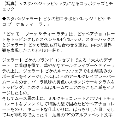
【写真】＜スタバ×ジェラピケ＞気になるコラボグッズもチ
ェック
◆スタバ×ジェラート ピケの初コラボビバレッジ「ピケ モ
コ ブーケ & ティー ラテ」
「ピケ モコ ブーケ & ティー ラテ」は、ピケベアチョコレー
トをトッピングしたスペシャルビバレッジ。スターバックス
とジェラート ピケが幾度も打ち合わせを重ね、両社の世界
観を表現したこだわりの一杯だ。
ジェラート ピケのブランドコンセプトである「大人のデザ
ート」に着想を得て、華やかなアールグレイブーケティーラ
テの上に、ジェラート ピケのルームウェアでもお馴染みの
ボーダーをイメージしたふわふわのアールグレイフレーバー
ムースをのせ、バニラ風味の黄色いスポンジケーキクラムを
トッピング。このクラムはルームウェアのもこもこ感をイメ
ージしたもの。
そしてムース層の上に、ミルクチョコレートとホワイトチョ
コレートをブレンドして特製の型で固めたピケベアチョコレ
ートをのせ、キュートな仕上がりに。ぱっちりした目、そし
て耳が非対称であったり、足裏の“P”のアルファベット文字