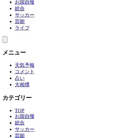
お国自慢
総合
サッカー
芸能
ライフ
メニュー
天気予報
コメント
占い
大相撲
カテゴリー
TOP
お国自慢
総合
サッカー
芸能