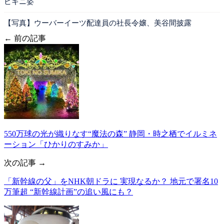
ビキニ姿
【写真】ウーバーイーツ配達員の社長令嬢、美谷間披露
← 前の記事
550万球の光が織りなす“魔法の森” 静岡・時之栖でイルミネ
ーション「ひかりのすみか」
次の記事 →
「新幹線の父」をNHK朝ドラに 実現なるか？ 地元で署名10
万筆超 “新幹線計画”の追い風にも？