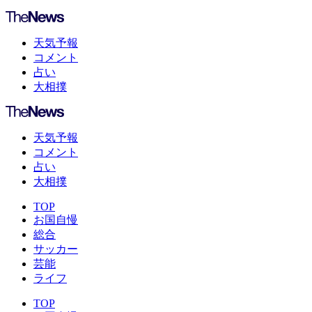
天気予報
コメント
占い
大相撲
天気予報
コメント
占い
大相撲
TOP
お国自慢
総合
サッカー
芸能
ライフ
TOP