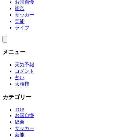
お国自慢
総合
サッカー
芸能
ライフ
メニュー
天気予報
コメント
占い
大相撲
カテゴリー
TOP
お国自慢
総合
サッカー
芸能