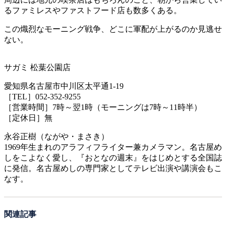
るファミレスやファストフード店も数多くある。
この熾烈なモーニング戦争、どこに軍配が上がるのか見逃せ
ない。
サガミ 松葉公園店
愛知県名古屋市中川区太平通1-19
［TEL］052-352-9255
［営業時間］7時～翌1時（モーニングは7時～11時半）
［定休日］無
永谷正樹（ながや・まさき）
1969年生まれのアラフィフライター兼カメラマン。名古屋め
しをこよなく愛し、『おとなの週末』をはじめとする全国誌
に発信。名古屋めしの専門家としてテレビ出演や講演会もこ
なす。
関連記事