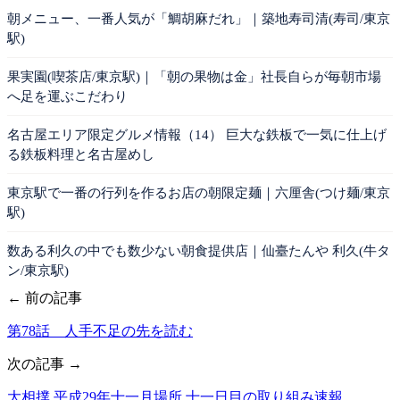
朝メニュー、一番人気が「鯛胡麻だれ」｜築地寿司清(寿司/東京
駅)
果実園(喫茶店/東京駅)｜「朝の果物は金」社長自らが毎朝市場
へ足を運ぶこだわり
名古屋エリア限定グルメ情報（14） 巨大な鉄板で一気に仕上げ
る鉄板料理と名古屋めし
東京駅で一番の行列を作るお店の朝限定麺｜六厘舎(つけ麺/東京
駅)
数ある利久の中でも数少ない朝食提供店｜仙臺たんや 利久(牛タ
ン/東京駅)
← 前の記事
第78話 人手不足の先を読む
次の記事 →
大相撲 平成29年十一月場所 十一日目の取り組み速報