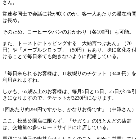
さん。
常連客同士で会話に花が咲くのか、客一人あたりの滞在時間
は長め。
そのため、コーヒーやパンのおかわり（各100円）も可能。
また、トーストにトッピングする「大納言つぶあん」（70
円）や「メープルシロップ」（50円）もあり、味に変化を付
けることで毎日来ても飽きないように配慮している。
「毎日来られるお客様は、11枚綴りのチケット（3400円）を
利用されますね。
しかも、65歳以上のお客様は、毎月5日と15日、25日が5％引
きになりますので、チケットが3230円になります。
1回あたり約293円ですから、かなりお得です」（中澤さん）
ここ、松葉公園店に限らず、『サガミ』のほとんどの店舗
は、交通量の多いロードサイドに出店している。
周辺には地元の喫茶店はもちろんのこと、朝から営業してい