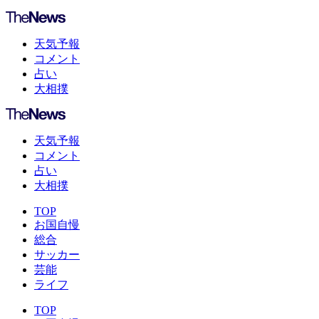
天気予報
コメント
占い
大相撲
天気予報
コメント
占い
大相撲
TOP
お国自慢
総合
サッカー
芸能
ライフ
TOP