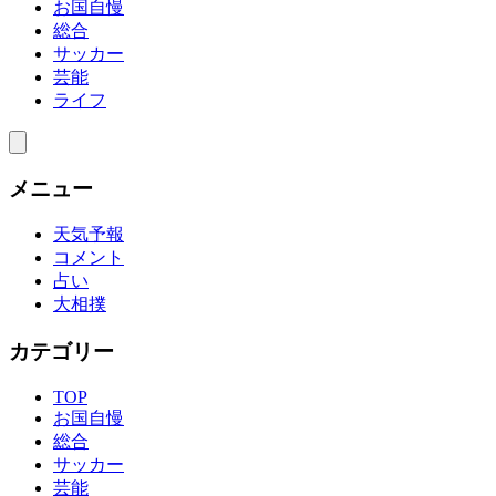
お国自慢
総合
サッカー
芸能
ライフ
メニュー
天気予報
コメント
占い
大相撲
カテゴリー
TOP
お国自慢
総合
サッカー
芸能