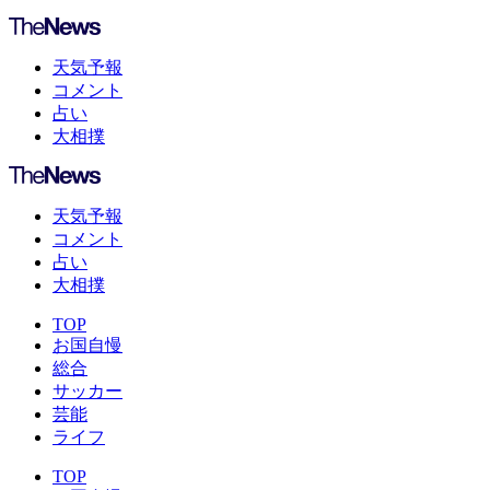
天気予報
コメント
占い
大相撲
天気予報
コメント
占い
大相撲
TOP
お国自慢
総合
サッカー
芸能
ライフ
TOP