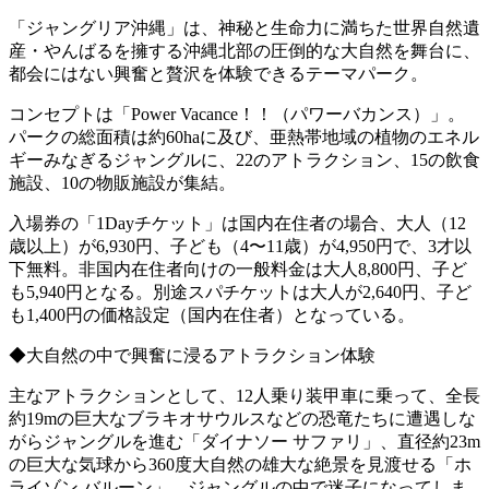
「ジャングリア沖縄」は、神秘と生命力に満ちた世界自然遺
産・やんばるを擁する沖縄北部の圧倒的な大自然を舞台に、
都会にはない興奮と贅沢を体験できるテーマパーク。
コンセプトは「Power Vacance！！（パワーバカンス）」。
パークの総面積は約60haに及び、亜熱帯地域の植物のエネル
ギーみなぎるジャングルに、22のアトラクション、15の飲食
施設、10の物販施設が集結。
入場券の「1Dayチケット」は国内在住者の場合、大人（12
歳以上）が6,930円、子ども（4〜11歳）が4,950円で、3才以
下無料。非国内在住者向けの一般料金は大人8,800円、子ど
も5,940円となる。別途スパチケットは大人が2,640円、子ど
も1,400円の価格設定（国内在住者）となっている。
◆大自然の中で興奮に浸るアトラクション体験
主なアトラクションとして、12人乗り装甲車に乗って、全長
約19mの巨大なブラキオサウルスなどの恐竜たちに遭遇しな
がらジャングルを進む「ダイナソー サファリ」、直径約23m
の巨大な気球から360度大自然の雄大な絶景を見渡せる「ホ
ライゾン バルーン」、ジャングルの中で迷子になってしま