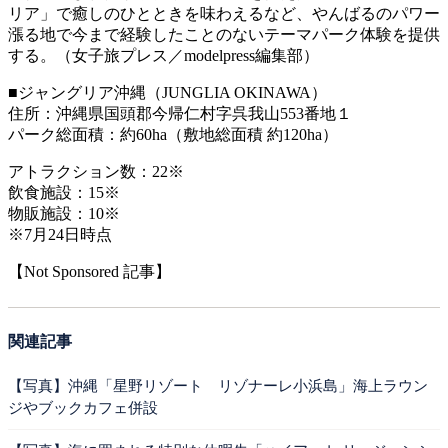
リア」で癒しのひとときを味わえるなど、やんばるのパワー
漲る地で今まで経験したことのないテーマパーク体験を提供
する。（女子旅プレス／modelpress編集部）
■ジャングリア沖縄（JUNGLIA OKINAWA）
住所：沖縄県国頭郡今帰仁村字呉我山553番地１
パーク総面積：約60ha（敷地総面積 約120ha）
アトラクション数：22※
飲食施設：15※
物販施設：10※
※7月24日時点
【Not Sponsored 記事】
関連記事
【写真】沖縄「星野リゾート リゾナーレ小浜島」海上ラウン
ジやブックカフェ併設