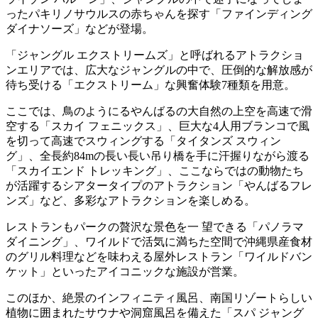
ったパキリノサウルスの赤ちゃんを探す「ファインディング
ダイナソーズ」などが登場。
「ジャングル エクストリームズ」と呼ばれるアトラクショ
ンエリアでは、広大なジャングルの中で、圧倒的な解放感が
待ち受ける「エクストリーム」な興奮体験7種類を用意。
ここでは、鳥のようにるやんばるの大自然の上空を高速で滑
空する「スカイ フェニックス」、巨大な4人用ブランコで風
を切って高速でスウィングする「タイタンズ スウィン
グ」、全長約84mの長い長い吊り橋を手に汗握りながら渡る
「スカイエンド トレッキング」、ここならではの動物たち
が活躍するシアタータイプのアトラクション「やんばるフレ
ンズ」など、多彩なアトラクションを楽しめる。
レストランもパークの贅沢な景色を一 望できる「パノラマ
ダイニング」、ワイルドで活気に満ちた空間で沖縄県産食材
のグリル料理などを味わえる屋外レストラン「ワイルドバン
ケット」といったアイコニックな施設が営業。
このほか、絶景のインフィニティ風呂、南国リゾートらしい
植物に囲まれたサウナや洞窟風呂を備えた「スパ ジャング