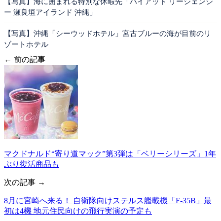
【写真】海に囲まれる特別な休暇先「ハイアット リージェンシ
ー 瀬良垣アイランド 沖縄」
【写真】沖縄「シーウッドホテル」宮古ブルーの海が目前のリ
ゾートホテル
← 前の記事
マクドナルド“寄り道マック”第3弾は「ベリーシリーズ」1年
ぶり復活商品も
次の記事 →
8月に宮崎へ来る！ 自衛隊向けステルス艦載機「F-35B」最
初は4機 地元住民向けの飛行実演の予定も