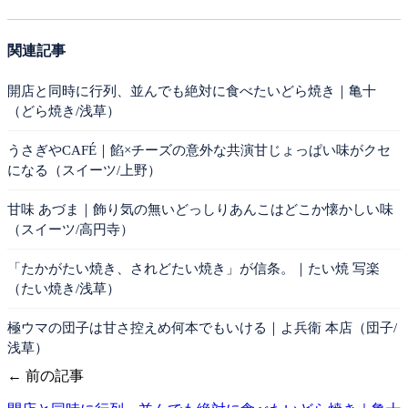
関連記事
開店と同時に行列、並んでも絶対に食べたいどら焼き｜亀十
（どら焼き/浅草）
うさぎやCAFÉ｜餡×チーズの意外な共演甘じょっぱい味がクセ
になる（スイーツ/上野）
甘味 あづま｜飾り気の無いどっしりあんこはどこか懐かしい味
（スイーツ/高円寺）
「たかがたい焼き、されどたい焼き」が信条。｜たい焼 写楽
（たい焼き/浅草）
極ウマの団子は甘さ控えめ何本でもいける｜よ兵衛 本店（団子/
浅草）
← 前の記事