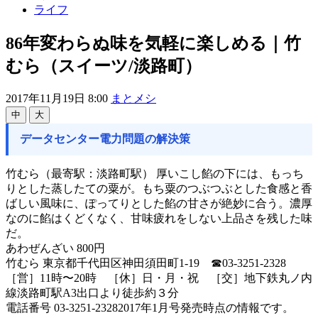
ライフ
86年変わらぬ味を気軽に楽しめる｜竹
むら（スイーツ/淡路町）
2017年11月19日 8:00
まとメシ
中
大
データセンター電力問題の解決策
竹むら（最寄駅：淡路町駅） 厚いこし餡の下には、もっち
りとした蒸したての粟が。もち粟のつぶつぶとした食感と香
ばしい風味に、ぽってりとした餡の甘さが絶妙に合う。濃厚
なのに餡はくどくなく、甘味疲れをしない上品さを残した味
だ。
あわぜんざい 800円
竹むら 東京都千代田区神田須田町1-19 ☎03-3251-2328
［営］11時〜20時 ［休］日・月・祝 ［交］地下鉄丸ノ内
線淡路町駅A3出口より徒歩約３分
電話番号 03-3251-23282017年1月号発売時点の情報です。