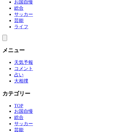
お国自慢
総合
サッカー
芸能
ライフ
メニュー
天気予報
コメント
占い
大相撲
カテゴリー
TOP
お国自慢
総合
サッカー
芸能