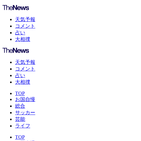
天気予報
コメント
占い
大相撲
天気予報
コメント
占い
大相撲
TOP
お国自慢
総合
サッカー
芸能
ライフ
TOP