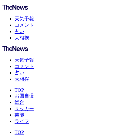
天気予報
コメント
占い
大相撲
天気予報
コメント
占い
大相撲
TOP
お国自慢
総合
サッカー
芸能
ライフ
TOP