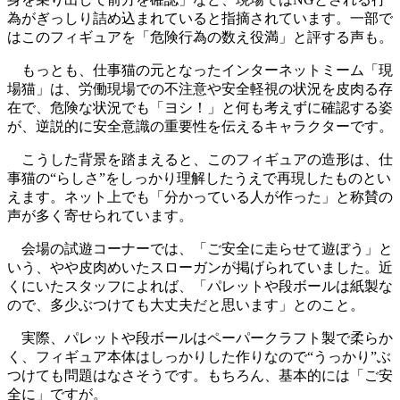
為がぎっしり詰め込まれていると指摘されています。一部で
はこのフィギュアを「危険行為の数え役満」と評する声も。
もっとも、仕事猫の元となったインターネットミーム「現
場猫」は、労働現場での不注意や安全軽視の状況を皮肉る存
在で、危険な状況でも「ヨシ！」と何も考えずに確認する姿
が、逆説的に安全意識の重要性を伝えるキャラクターです。
こうした背景を踏まえると、このフィギュアの造形は、仕
事猫の“らしさ”をしっかり理解したうえで再現したものとい
えます。ネット上でも「分かっている人が作った」と称賛の
声が多く寄せられています。
会場の試遊コーナーでは、「ご安全に走らせて遊ぼう」と
いう、やや皮肉めいたスローガンが掲げられていました。近
くにいたスタッフによれば、「パレットや段ボールは紙製な
ので、多少ぶつけても大丈夫だと思います」とのこと。
実際、パレットや段ボールはペーパークラフト製で柔らか
く、フィギュア本体はしっかりした作りなので“うっかり”ぶ
つけても問題はなさそうです。もちろん、基本的には「ご安
全に」ですが。