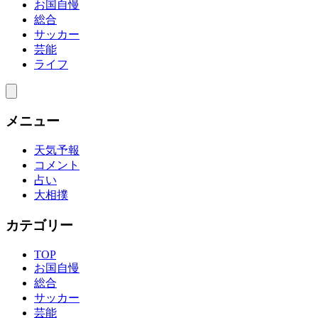
お国自慢
総合
サッカー
芸能
ライフ
メニュー
天気予報
コメント
占い
大相撲
カテゴリー
TOP
お国自慢
総合
サッカー
芸能