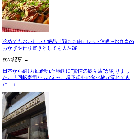
冷めてもおいしい！絶品「鶏もも肉」レシピ8選〜お弁当の
おかずや作り置きとしても大活躍
次の記事 →
日本から約1万km離れた場所に”驚愕の飲食店”がありまし
た。「回転寿司か…!?えっ、超予想外の食べ物が流れてき
た！」