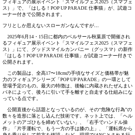
フィギュアの展示イベント「スマイルフェス2025（スマフェ
ス）」で、「はしる！POP UP PARADE 仕事猫」が、試遊コ
ーナー付きで公開されます。
フリとしか思えないスローガンなんですが…
2025年6月14・15日に都内のベルサール秋葉原で開催され
るフィギュア展示イベント「スマイルフェス2025（スマフェ
ス）」にて、グッドスマイルカンパニー（グッスマ）の新作
「はしる！POP UP PARADE 仕事猫」が試遊コーナー付きで
公開されます。
この製品は、全高17〜18cmの手頃なサイズと価格帯が魅
力のフィギュアシリーズ「POP UP PARADE」の一環として
登場予定のもの。最大の特徴は、後輪に内蔵されたぜんまい
バネによって、後ろに引いて手を離すと自走する仕組みにな
っている点です。
公開直後から話題となっているのが、その“危険な行為”の
数々を造形に落とし込んだ技術です。ネット上では、「ヘル
メットのアゴひもを締めていない」、「右手でハンドル操
作」「片手運転で、もう一方の手は膝の上」、「運転席から
身を乗り出して前方を確認」など、現場ではNGとされる行