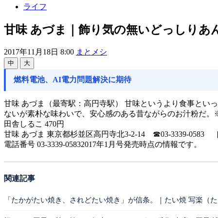
ライフ
甘味 あづま｜飾り気の無いどっしりあ
2017年11月18日 8:00
まとメシ
中
大
燃料電池、AI電力問題解決に期待
甘味 あづま（最寄駅：高円寺駅） 甘味というより食事とい
ないが素朴な味わいで、安心感のある昔ながらのお汁粉だ。
田舎しるこ 470円
甘味 あづま 東京都杉並区高円寺北3-2-14 ☎03-3339-
電話番号 03-3339-05832017年1月号発売時点の情報です。
関連記事
「たかがたい焼き、されどたい焼き」が信条。｜たい焼 写楽（た