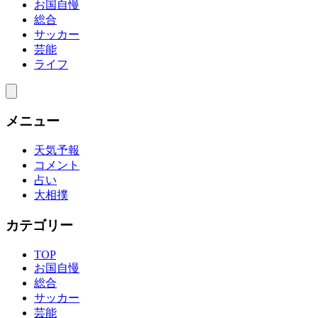
お国自慢
総合
サッカー
芸能
ライフ
メニュー
天気予報
コメント
占い
大相撲
カテゴリー
TOP
お国自慢
総合
サッカー
芸能