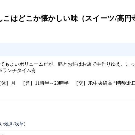
んこはどこか懐かしい味（スイーツ/高円
ってもよいボリュームだが、餡とお餅はお店で手作りゆえ、こ
※ランチタイム有
0583 ［休］月 ［営］11時半～20時半 ［交］JR中央線高円寺駅
い焼き/浅草）