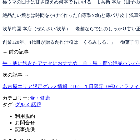
極ウマの団子は甘さ控えめ何本でもいける｜よ兵衛 本店（団子/
絶品たい焼きは時間をかけて作った自家製の餡と薄パリ皮｜浅草
浅草梅園 本店（ぜんざい/浅草）｜老舗ならではのしっかり甘い
創業120年、4代目が贈る創作汁粉は「くるみしるこ」｜御菓子司
← 前の記事
牛・豚に飽きたアナタにおすすめ！羊・馬・鹿の絶品ハンバー
次の記事 →
名古屋エリア限定グルメ情報（16） １日限定10杯!? アラフ
カテゴリー:
食・健康
タグ:
グルメ
話題
利用規約
お問合せ
記事提供