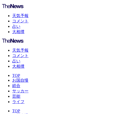
天気予報
コメント
占い
大相撲
天気予報
コメント
占い
大相撲
TOP
お国自慢
総合
サッカー
芸能
ライフ
TOP