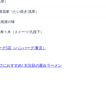
浅草）
浪花家（たい焼き/浅草）
正統派の味
 寿々木（スイーツ/九段下）
グ5店（ハンバーグ/東京）
ィフにおすすめ! 大注目の屋台ラーメン