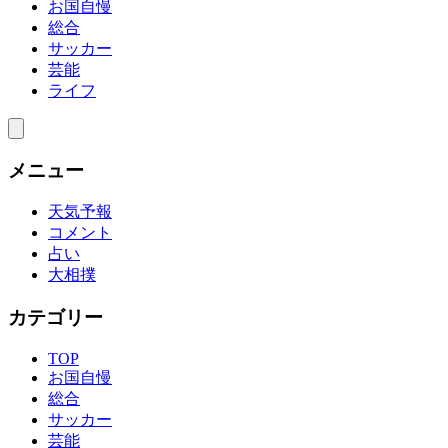
お国自慢
総合
サッカー
芸能
ライフ
メニュー
天気予報
コメント
占い
大相撲
カテゴリー
TOP
お国自慢
総合
サッカー
芸能