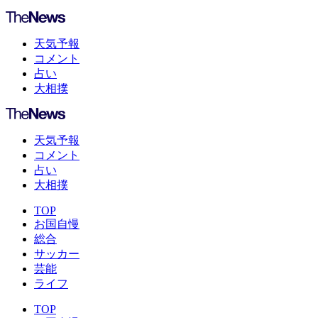
天気予報
コメント
占い
大相撲
天気予報
コメント
占い
大相撲
TOP
お国自慢
総合
サッカー
芸能
ライフ
TOP