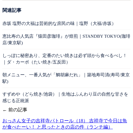
関連記事
赤坂 塩野の大福は芸術的な庶民の味｜塩野（大福/赤坂）
恵比寿の人気店『猿田彦珈琲』が焙煎｜STANDBY TOKYO(珈琲
店/東京駅)
しっぽに秘密あり、定番のたい焼きは必ず頭から食べるべし！
｜ダ・カーポ（たい焼き/五反田）
朝メニュー、一番人気が「鯛胡麻だれ」｜築地寿司清(寿司/東京
駅)
すずめや（どら焼き/池袋）｜生地はふんわり豆の自然な甘さを
感じる正統派
← 前の記事
おっさん女子の吉祥寺パトロール（18） 吉祥寺で今日は魚
が食べたーい！ と思ったときの店の件（ランチ編）