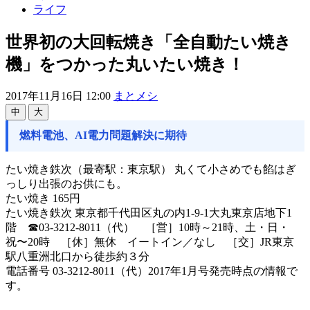
ライフ
世界初の大回転焼き「全自動たい焼き
機」をつかった丸いたい焼き！
2017年11月16日 12:00
まとメシ
中
大
燃料電池、AI電力問題解決に期待
たい焼き鉄次（最寄駅：東京駅） 丸くて小さめでも餡はぎ
っしり出張のお供にも。
たい焼き 165円
たい焼き鉄次 東京都千代田区丸の内1-9-1大丸東京店地下1
階 ☎03-3212-8011（代） ［営］10時～21時、土・日・
祝〜20時 ［休］無休 イートイン／なし ［交］JR東京
駅八重洲北口から徒歩約３分
電話番号 03-3212-8011（代）2017年1月号発売時点の情報で
す。