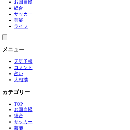
お国自慢
総合
サッカー
芸能
ライフ
メニュー
天気予報
コメント
占い
大相撲
カテゴリー
TOP
お国自慢
総合
サッカー
芸能