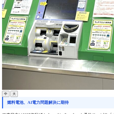
中
大
燃料電池、AI電力問題解決に期待