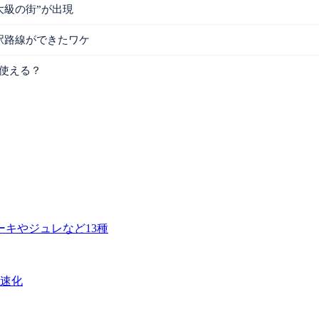
大級の街”が出現
駅路線ができたワケ
は使える？
ーキやジュレなど13種
迅速化