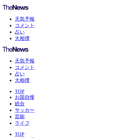
天気予報
コメント
占い
大相撲
天気予報
コメント
占い
大相撲
TOP
お国自慢
総合
サッカー
芸能
ライフ
TOP