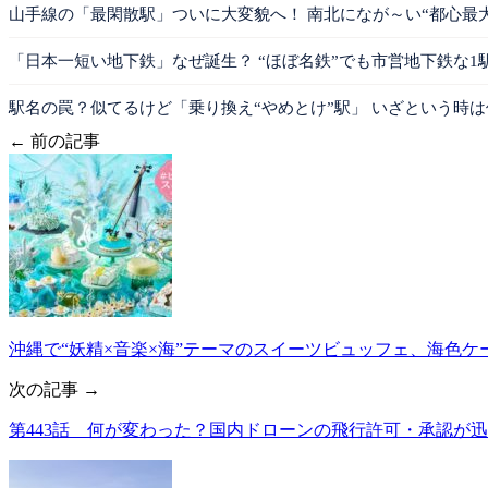
山手線の「最閑散駅」ついに大変貌へ！ 南北になが～い“都心最
「日本一短い地下鉄」なぜ誕生？ “ほぼ名鉄”でも市営地下鉄な1
駅名の罠？似てるけど「乗り換え“やめとけ”駅」 いざという時
← 前の記事
沖縄で“妖精×音楽×海”テーマのスイーツビュッフェ、海色ケ
次の記事 →
第443話 何が変わった？国内ドローンの飛行許可・承認が