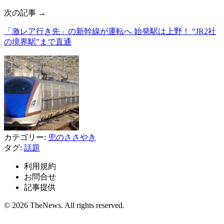
次の記事 →
「激レア行き先」の新幹線が運転へ 始発駅は上野！ “JR2社
の境界駅”まで直通
カテゴリー:
兜のささやき
タグ:
話題
利用規約
お問合せ
記事提供
© 2026 TheNews. All rights reserved.