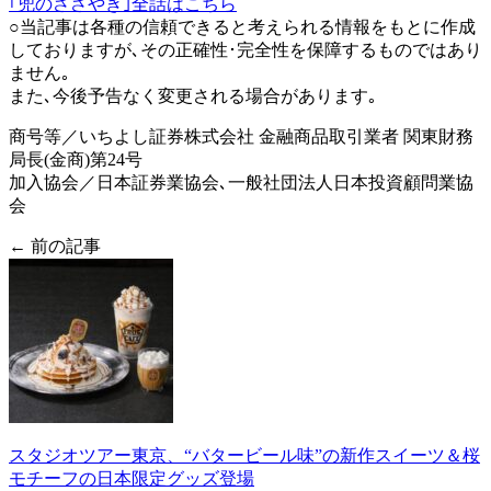
｢兜のささやき｣全話はこちら
○当記事は各種の信頼できると考えられる情報をもとに作成
しておりますが､その正確性･完全性を保障するものではあり
ません｡
また､今後予告なく変更される場合があります｡
商号等／いちよし証券株式会社 金融商品取引業者 関東財務
局長(金商)第24号
加入協会／日本証券業協会､一般社団法人日本投資顧問業協
会
← 前の記事
スタジオツアー東京、“バタービール味”の新作スイーツ＆桜
モチーフの日本限定グッズ登場