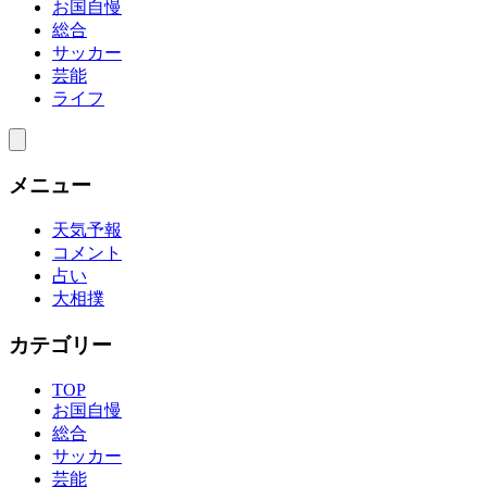
お国自慢
総合
サッカー
芸能
ライフ
メニュー
天気予報
コメント
占い
大相撲
カテゴリー
TOP
お国自慢
総合
サッカー
芸能