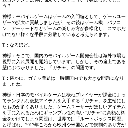
う？
神様：
モバイルゲームはゲームの入門編として、ゲームユー
ザーの拡大に貢献しましたが、その後は
ゲーム機、パソコ
ン、アーケードなどゲームの楽しみ方が多様化し、スマホだ
けでない様々な手段に分散している
と考えられます。
T：
なるほど。
神様：
そこで、国内のモバイルゲーム開発会社は海外市場も
視野に入れ展開を開始しています。しかし、その途上である
壁にぶつかりました。「ガチャ」の問題です。
T：
確かに、ガチャ問題は一時期国内でも大きな問題になり
ましたね。
神様：
日本のモバイルゲームは概ねプレイヤーが課金によっ
てランダムな仮想アイテムを入手する「ガチャ」を主軸にし
たものが多くありました。ゲームユーザーがほしいアイテム
を手に入れるためにギャンブル性の高い”ガチャ”に高額な料
金をかけてしまう問題は、世界では
「ルートボックス問題」
と呼ばれ、2017年ごろから欧州や米国などで規制のあり方が