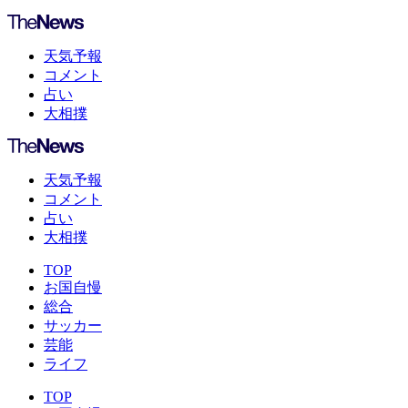
天気予報
コメント
占い
大相撲
天気予報
コメント
占い
大相撲
TOP
お国自慢
総合
サッカー
芸能
ライフ
TOP