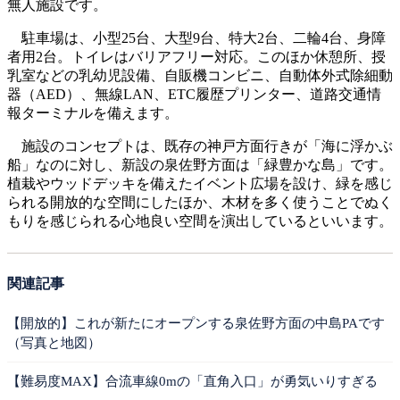
無人施設です。
駐車場は、小型25台、大型9台、特大2台、二輪4台、身障
者用2台。トイレはバリアフリー対応。このほか休憩所、授
乳室などの乳幼児設備、自販機コンビニ、自動体外式除細動
器（AED）、無線LAN、ETC履歴プリンター、道路交通情
報ターミナルを備えます。
施設のコンセプトは、既存の神戸方面行きが「海に浮かぶ
船」なのに対し、新設の泉佐野方面は「緑豊かな島」です。
植栽やウッドデッキを備えたイベント広場を設け、緑を感じ
られる開放的な空間にしたほか、木材を多く使うことでぬく
もりを感じられる心地良い空間を演出しているといいます。
関連記事
【開放的】これが新たにオープンする泉佐野方面の中島PAです
（写真と地図）
【難易度MAX】合流車線0mの「直角入口」が勇気いりすぎる