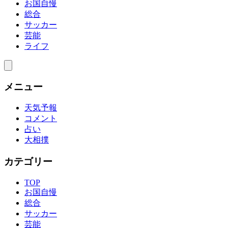
お国自慢
総合
サッカー
芸能
ライフ
メニュー
天気予報
コメント
占い
大相撲
カテゴリー
TOP
お国自慢
総合
サッカー
芸能