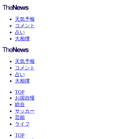
天気予報
コメント
占い
大相撲
天気予報
コメント
占い
大相撲
TOP
お国自慢
総合
サッカー
芸能
ライフ
TOP