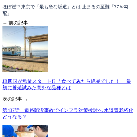
ほぼ崖!? 東京で「最も急な坂道」とは 止まるの至難「37％勾
配」
← 前の記事
JR四国が魚業スタート!? 「食べてみたら絶品でした！」 最
初に養殖試みた意外な品種とは
次の記事 →
第437話 道路陥没事故でインフラ対策検討へ 水道管老朽化
どうなる？